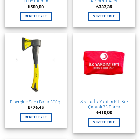
100x100mm
Kırmızı 1 Adet
₺
500,00
₺
332,39
SEPETE EKLE
SEPETE EKLE
Sealux İlk Yardım Kiti Bez
Fiberglas Saplı Balta 500gr
Çantalı 35 Parça
₺
476,45
₺
410,00
SEPETE EKLE
SEPETE EKLE