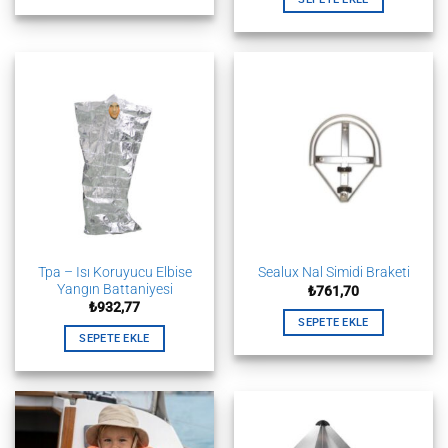
Tpa – Isı Koruyucu Elbise
Sealux Nal Simidi Braketi
Yangın Battaniyesi
₺
761,70
₺
932,77
SEPETE EKLE
SEPETE EKLE