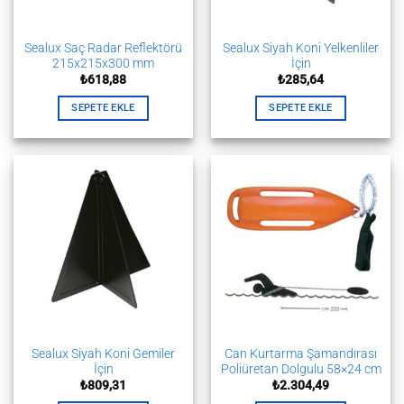
Sealux Saç Radar Reflektörü
Sealux Siyah Koni Yelkenliler
215x215x300 mm
İçin
₺
618,88
₺
285,64
SEPETE EKLE
SEPETE EKLE
Sealux Siyah Koni Gemiler
Can Kurtarma Şamandırası
İçin
Poliüretan Dolgulu 58×24 cm
₺
809,31
₺
2.304,49