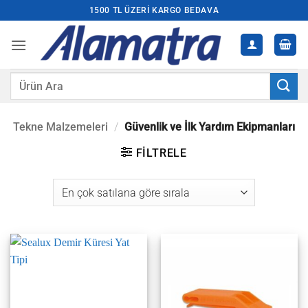
İçeriğe
1500 TL ÜZERI KARGO BEDAVA
atla
Ara:
Tekne Malzemeleri
/
Güvenlik ve İlk Yardım Ekipmanları
FILTRELE