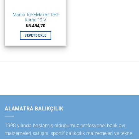
Marco Tce Elektrikli Tekli
Korna 12 V
₺
5.484,70
SEPETE EKLE
ALAMATRA BALIKÇILIK
1998 yılında başlamış olduğumuz profesyonel balık avı
malzemeleri satışını, sportif balıkçılık malzemeleri ve tekne