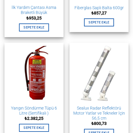
İlk Yardım Çantası Asma
Fiberglas Saplı Balta 600gr
Braketli Büyük
₺
857,27
₺
953,25
SEPETE EKLE
SEPETE EKLE
Yangın Söndürme Tüpü 6
Sealux Radar Reflektörü
Litre (Sertifikalı )
Motor Yatlar ve Tekneler İçin
56,5 cm
₺
2.382,25
₺
800,73
SEPETE EKLE
SEPETE EKLE