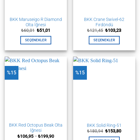
seçilebilir
seçilebilir
BKK Maruseigo R Diamond
BKK Crane Swivel-62
Olta İğnesi
Fırdöndü
Orijinal
Şu
Orijinal
Şu
₺
60,01
₺
51,01
₺
121,45
₺
103,23
fiyat:
andaki
fiyat:
andaki
₺60,01.
fiyat:
₺121,45.
fiyat:
SEÇENEKLER
SEÇENEKLER
₺51,01.
₺103,23.
Bu
Bu
ürünün
ürünün
birden
birden
fazla
fazla
%15
%15
varyasyonu
varyasyonu
var.
var.
Seçenekler
Seçenekler
ürün
ürün
sayfasından
sayfasından
seçilebilir
seçilebilir
BKK Red Octopus Beak Olta
BKK Solid Ring-51
İğnesi
Orijinal
Şu
₺
180,94
₺
153,80
fiyat:
andaki
Fiyat
₺
106,95
–
₺
199,90
₺180,94.
fiyat:
aralığı: