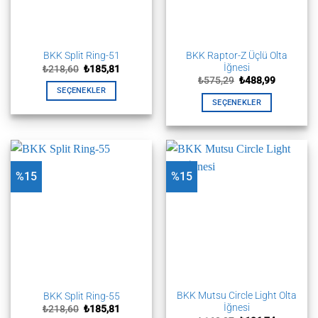
seçilebilir
BKK Raptor-Z Üçlü Olta
BKK Split Ring-51
İğnesi
Orijinal
Şu
₺
218,60
₺
185,81
fiyat:
andaki
Orijinal
Şu
₺
575,29
₺
488,99
₺218,60.
fiyat:
fiyat:
andaki
SEÇENEKLER
₺185,81.
₺575,29.
fiyat:
SEÇENEKLER
Bu
₺488,99.
Bu
ürünün
ürünün
birden
birden
fazla
fazla
varyasyonu
%15
%15
varyasyonu
var.
var.
Seçenekler
Seçenekler
ürün
ürün
sayfasından
sayfasından
seçilebilir
seçilebilir
BKK Mutsu Circle Light Olta
BKK Split Ring-55
İğnesi
Orijinal
Şu
₺
218,60
₺
185,81
fiyat:
andaki