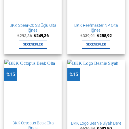
sayfasından
seçilebilir
seçilebilir
BKK Spear-20 SS Üçlü Olta
BKK Reefmaster NP Olta
İğnesi
İğnesi
Orijinal
Şu
Orijinal
Şu
₺
293,36
₺
249,36
₺
339,91
₺
288,92
fiyat:
andaki
fiyat:
andaki
₺293,36.
fiyat:
₺339,91.
fiyat:
SEÇENEKLER
SEÇENEKLER
₺249,36.
₺288,92.
Bu
Bu
ürünün
ürünün
birden
birden
fazla
fazla
%15
%15
varyasyonu
varyasyonu
var.
var.
Seçenekler
Seçenekler
ürün
ürün
sayfasından
sayfasından
seçilebilir
seçilebilir
BKK Octopus Beak Olta
BKK Logo Beanie Siyah Bere
İğnesi
Orijinal
Şu
₺
626,94
₺
532,90