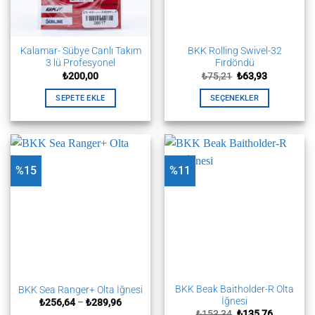
seçilebilir
Kalamar- Sübye Canlı Takım
BKK Rolling Swivel-32
3 lü Profesyonel
Fırdöndü
Orijinal
Şu
₺
200,00
₺
75,21
₺
63,93
fiyat:
andaki
₺75,21.
fiyat:
SEPETE EKLE
SEÇENEKLER
₺63,93.
Bu
ürünün
birden
fazla
%15
%11
varyasyonu
var.
Seçenekler
ürün
sayfasından
seçilebilir
BKK Beak Baitholder-R Olta
BKK Sea Ranger+ Olta İğnesi
İğnesi
Fiyat
₺
256,64
–
₺
289,96
aralığı:
Orijinal
Şu
₺
153,34
₺
135,76