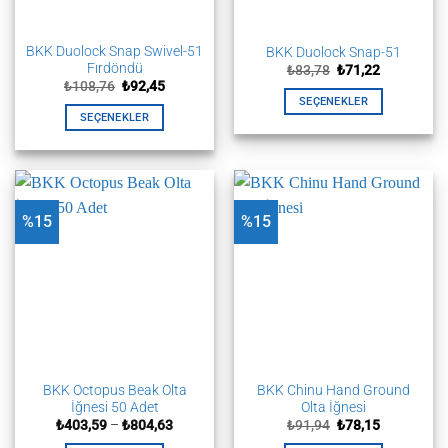
BKK Duolock Snap Swivel-51
BKK Duolock Snap-51
Fırdöndü
Orijinal
Şu
₺
83,78
₺
71,22
fiyat:
andaki
Orijinal
Şu
₺
108,76
₺
92,45
₺83,78.
fiyat:
fiyat:
andaki
SEÇENEKLER
₺71,22.
₺108,76.
fiyat:
SEÇENEKLER
Bu
₺92,45.
Bu
ürünün
ürünün
birden
birden
fazla
fazla
varyasyonu
%15
%15
varyasyonu
var.
var.
Seçenekler
Seçenekler
ürün
ürün
sayfasından
sayfasından
seçilebilir
seçilebilir
BKK Octopus Beak Olta
BKK Chinu Hand Ground
İğnesi 50 Adet
Olta İğnesi
Fiyat
Orijinal
Şu
₺
403,59
–
₺
804,63
₺
91,94
₺
78,15
aralığı:
fiyat:
andaki