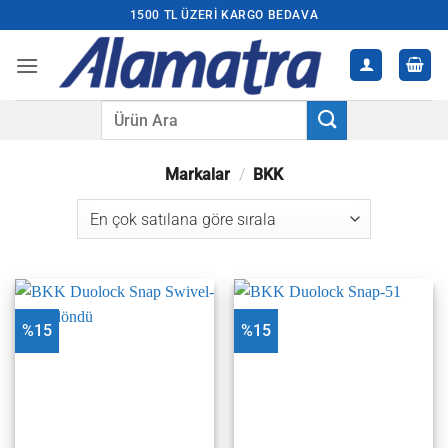
İçeriğe
1500 TL ÜZERI KARGO BEDAVA
atla
Ara:
Markalar
/
BKK
%15
%15