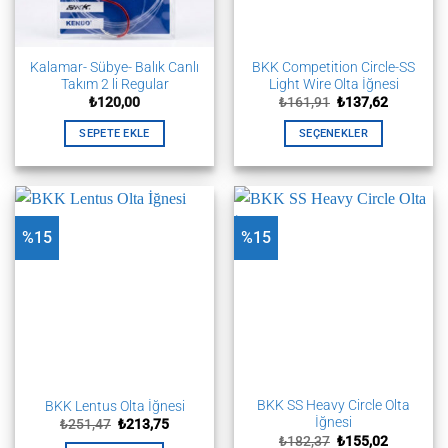
seçilebilir
seçilebilir
Kalamar- Sübye- Balık Canlı
BKK Competition Circle-SS
Takım 2 li Regular
Light Wire Olta İğnesi
Orijinal
Şu
₺
120,00
₺
161,91
₺
137,62
fiyat:
andaki
₺161,91.
fiyat:
SEPETE EKLE
SEÇENEKLER
₺137,62.
Bu
ürünün
birden
fazla
%15
%15
varyasyonu
var.
Seçenekler
ürün
sayfasından
seçilebilir
BKK SS Heavy Circle Olta
BKK Lentus Olta İğnesi
İğnesi
Orijinal
Şu
₺
251,47
₺
213,75
fiyat:
andaki
Orijinal
Şu
₺
182,37
₺
155,02