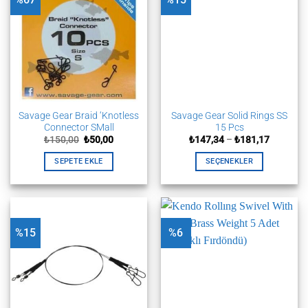
varyasyonu
var.
Seçenekler
ürün
sayfasından
seçilebilir
Savage Gear Braid ‘Knotless
Savage Gear Solid Rings SS
Connector SMall
15 Pcs
Orijinal
Şu
Fiyat
₺
150,00
₺
50,00
₺
147,34
–
₺
181,17
fiyat:
andaki
aralığı:
₺150,00.
fiyat:
₺147,34
SEPETE EKLE
SEÇENEKLER
₺50,00.
-
₺181,17
Bu
ürünün
birden
fazla
%15
%6
varyasyonu
var.
Seçenekler
ürün
sayfasından
seçilebilir