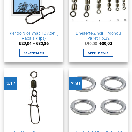
sayfasından
seçilebilir
Kendo Nice Snap 10 Adet (
Lineaeffe Zincir Fırdöndü
Rapala Klips)
Paket No:22
Fiyat
Orijinal
Şu
₺
29,04
–
₺
32,36
₺
90,00
₺
30,00
aralığı:
fiyat:
andaki
₺29,04
₺90,00.
fiyat:
SEÇENEKLER
SEPETE EKLE
-
₺30,00.
₺32,36
Bu
ürünün
birden
fazla
%17
%50
varyasyonu
var.
Seçenekler
ürün
sayfasından
seçilebilir