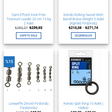
Dam Effzett Kınk-Free
Kendo Rollıng Swivel With
Tıtanıum Leader 20 cm 15 kg
Barell Brass Weight 5 Adet
2 Adet
(Ağırlıklı Fırdöndü)
Orijinal
Şu
Fiyat
₺
282,27
₺
239,93
₺
216,38
–
₺
271,74
fiyat:
andaki
aralığı:
₺282,27.
fiyat:
₺216,38
SEPETE EKLE
SEÇENEKLER
₺239,93.
-
₺271,74
Bu
ürünün
birden
fazla
%15
varyasyonu
var.
Seçenekler
ürün
sayfasından
seçilebilir
Lineaeffe Zincirli Firdöndü
Kendo Split Ring 10 Adet (
Paslanmaz
Halka)