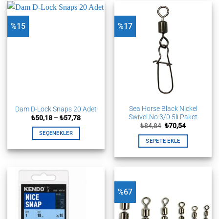
birden
fazla
fazla
varyasyonu
%15
%17
varyasyonu
var.
var.
Seçenekler
Seçenekler
ürün
ürün
sayfasından
sayfasından
seçilebilir
seçilebilir
Sea Horse Black Nickel
Dam D-Lock Snaps 20 Adet
Swivel No:3/0 5li Paket
Fiyat
₺
50,18
–
₺
57,78
aralığı:
Orijinal
Şu
₺
84,84
₺
70,54
₺50,18
fiyat:
andaki
SEÇENEKLER
-
₺84,84.
fiyat:
SEPETE EKLE
₺57,78
Bu
₺70,54.
ürünün
birden
fazla
varyasyonu
%67
var.
Seçenekler
ürün