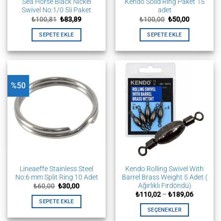
Sea Horse Black Nickel
Kendo Solid Ring Paket 15
Swivel No:1/0 5li Paket
adet
Orijinal
Şu
Orijinal
Şu
₺
100,81
₺
83,89
₺
100,00
₺
50,00
fiyat:
andaki
fiyat:
andaki
₺100,81.
fiyat:
₺100,00.
fiyat:
SEPETE EKLE
SEPETE EKLE
₺83,89.
₺50,00.
%50
Lineaeffe Stainless Steel
Kendo Rolling Swivel With
No:6 mm Split Ring 10 Adet
Barrel Brass Weight 5 Adet (
Ağırlıklı Fırdöndü)
Orijinal
Şu
₺
60,00
₺
30,00
fiyat:
andaki
Fiyat
₺
110,02
–
₺
189,06
₺60,00.
fiyat:
aralığı:
SEPETE EKLE
₺30,00.
₺110,02
SEÇENEKLER
-
₺189,06