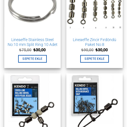
Seçenekler
ürün
sayfasından
seçilebilir
Lineaeffe Stainless Steel
Lineaeffe Zincir Fırdöndü
No:10 mm Split Ring 10 Adet
Paket No:8
Orijinal
Şu
Orijinal
Şu
₺
75,00
₺
30,00
₺
90,00
₺
30,00
fiyat:
andaki
fiyat:
andaki
₺75,00.
fiyat:
₺90,00.
fiyat:
SEPETE EKLE
SEPETE EKLE
₺30,00.
₺30,00.