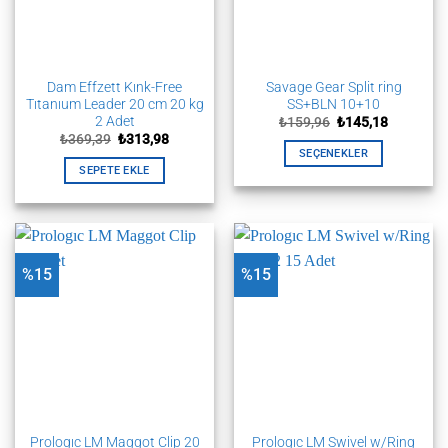
sayfasından
seçilebilir
seçilebilir
Dam Effzett Kınk-Free
Savage Gear Split ring
Tıtanıum Leader 20 cm 20 kg
SS+BLN 10+10
2 Adet
Orijinal
Şu
₺
159,96
₺
145,18
fiyat:
andaki
Orijinal
Şu
₺
369,39
₺
313,98
₺159,96.
fiyat:
fiyat:
andaki
SEÇENEKLER
₺145,18.
₺369,39.
fiyat:
SEPETE EKLE
Bu
₺313,98.
ürünün
birden
fazla
varyasyonu
%15
%15
var.
Seçenekler
ürün
sayfasından
seçilebilir
Prologıc LM Maggot Clip 20
Prologıc LM Swivel w/Ring