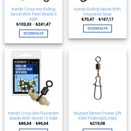
Kendo Cross-line Rolling
Kendo Rolling Swivel With
Swivel With Pearl Beads 6
Insurance Snap
Adet
Fiyat
₺
70,47
–
₺
167,17
aralığı:
Fiyat
₺
103,33
–
₺
241,47
₺70,47
aralığı:
SEÇENEKLER
-
₺103,33
SEÇENEKLER
₺167,17
Bu
-
₺241,47
Bu
ürünün
ürünün
birden
birden
fazla
fazla
varyasyonu
varyasyonu
var.
var.
Seçenekler
Seçenekler
ürün
ürün
sayfasından
sayfasından
seçilebilir
seçilebilir
Kendo Cross-line Fluorecent
Mustad Demon Power Çift
Beads With Swivel 10 Adet
Kilitli Fırdöndülü Klips
Fiyat
₺
86,64
–
₺
96,64
₺
219,08
aralığı:
₺86,64