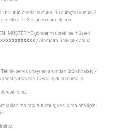
il bir ürün önerisi sunulur. Bu süreçte ürünün, 2
i genellikle 1–3 iş günü sürmektedir.
EN–MÜŞTERİYE gönderim ücreti ise müşteri
XXXXXXXXXXXX
/ Alamatra Balıkçılık adına
. Teknik servis onayının ardından ürün ithalatçı/
eç yasal çerçevede 10–30 iş günü sürebilir.
erebilirsiniz.
est kullanıma tabi tutulmuş, yeni olma özelliğini
iz.
rsiniz.