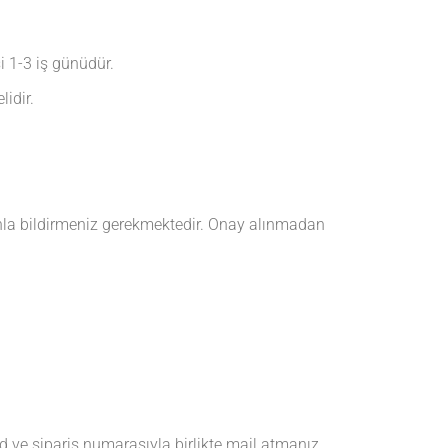
i 1-3 iş günüdür.
lidir.
nla bildirmeniz gerekmektedir. Onay alınmadan
 ve sipariş numarasıyla birlikte mail atmanız