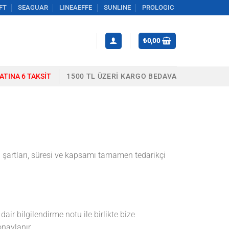
FT
SEAGUAR
LINEAEFFE
SUNLINE
PROLOGIC
₺
0,00
YATINA 6 TAKSIT
1500 TL ÜZERI KARGO BEDAVA
 şartları, süresi ve kapsamı tamamen tedarikçi
air bilgilendirme notu ile birlikte bize
onaylanır.