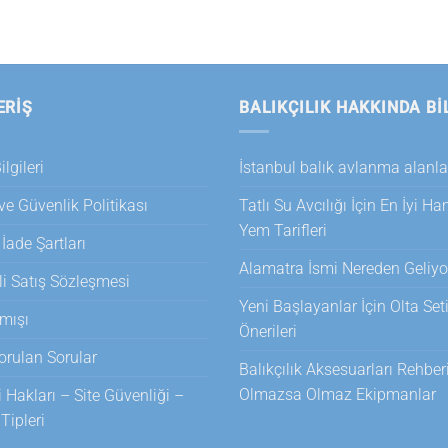
ERİŞ
BALIKÇILIK HAKKINDA BI
lgileri
İstanbul balık avlanma alanla
 ve Güvenlik Politikası
Tatlı Su Avcılığı İçin En İyi H
Yem Tarifleri
 İade Şartları
Alamatra İsmi Nereden Geliyo
i Satış Sözleşmesi
Yeni Başlayanlar İçin Olta Set
mışı
Önerileri
orulan Sorular
Balıkçılık Aksesuarları Rehberi
Olmazsa Olmaz Ekipmanlar
i Hakları – Site Güvenliği –
ipleri