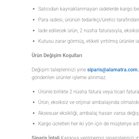
Satıcıdan kaynaklanmayan iadelerde kargo bede
Para iadesi, ürünün tedarikçi/üretici tarafınd
İade edilecek ürün, 2 nüsha faturasıyla, eksiksi
Kutusu zarar görmüş, etiketi yırtılmış ürünler 
Ürün Değişim Koşulları
Değişim taleplerinizi yine
siparis@alamatra.com.
gönderilen ürünler işleme alınmaz.
Ürünle birlikte 2 nüsha fatura veya ticari fatura
Ürün, eksiksiz ve orijinal ambalajında olmalıdır
Aksesuar eksikliği, ambalaj hasarı varsa deği
Kargo ücretleri her iki yön için de müşteriye aitt
Sipariş İptali
Kargoya verilmemiş siparişlerinizi ip