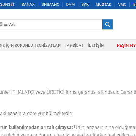
SUNSET
BANAX
SHIMANO
DAM
BKK
MUSTAD
VMC
E
a:
PEŞIN FI
NE IÇIN ZORUNLU TECHIZATLAR
TAHSILAT
İLETIŞIM
nler İTHALATÇI veya ÜRETİCİ firma garantisi altındadır. Garanti
daki esaslara göre yürütülmektedir:
ürün kullanılmadan arızalı çıktıysa:
Ürün, arızasının ne olduğuna d
vise iletilir ve arıza durumu teknik servis tarafından test edilerek 