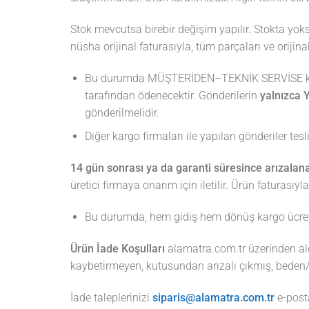
Stok mevcutsa birebir değişim yapılır. Stokta yoks
nüsha orijinal faturasıyla, tüm parçaları ve oriji
Bu durumda MÜŞTERİDEN–TEKNİK SERVİSE karg
tarafından ödenecektir. Gönderilerin
yalnızca Y
gönderilmelidir.
Diğer kargo firmaları ile yapılan gönderiler te
14 gün sonrası ya da garanti süresince arızalana
üretici firmaya onarım için iletilir. Ürün faturası
Bu durumda, hem gidiş hem dönüş kargo ücreti m
Ürün İade Koşulları
alamatra.com.tr üzerinden aldı
kaybetirmeyen, kutusundan arızalı çıkmış, beden
İade taleplerinizi
siparis@alamatra.com.tr
e-post