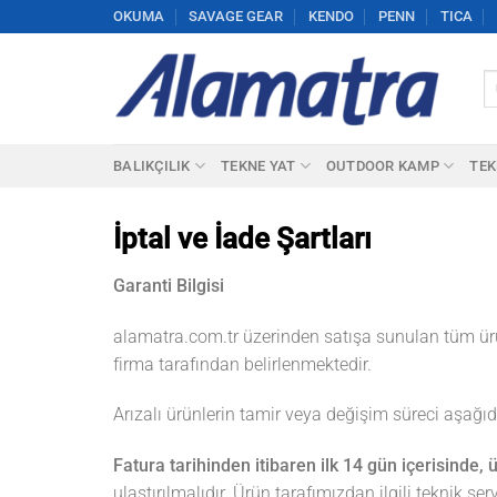
İçeriğe
OKUMA
SAVAGE GEAR
KENDO
PENN
TICA
atla
Ar
BALIKÇILIK
TEKNE YAT
OUTDOOR KAMP
TEK
İptal ve İade Şartları
Garanti Bilgisi
alamatra.com.tr üzerinden satışa sunulan tüm ürü
firma tarafından belirlenmektedir.
Arızalı ürünlerin tamir veya değişim süreci aşağı
Fatura tarihinden itibaren ilk 14 gün içerisinde, 
ulaştırılmalıdır. Ürün tarafımızdan ilgili teknik ser