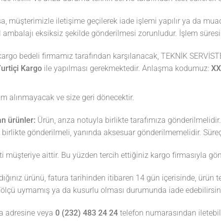
a, müşterimizle iletişime geçilerek iade işlemi yapılır ya da muad
nal ambalajı eksiksiz şekilde gönderilmesi zorunludur. İşlem süres
o bedeli firmamız tarafından karşılanacak, TEKNİK SERVİST
urtiçi Kargo
ile yapılması gerekmektedir. Anlaşma kodumuz:
XX
slim alınmayacak ve size geri dönecektir.
n ürünler:
Ürün, arıza notuyla birlikte tarafımıza gönderilmelidir
yla birlikte gönderilmeli, yanında aksesuar gönderilmemelidir. Sür
üşteriye aittir. Bu yüzden tercih ettiğiniz kargo firmasıyla gönd
ğınız ürünü, fatura tarihinden itibaren 14 gün içerisinde, ürün t
/ölçü uymamış ya da kusurlu olması durumunda iade edebilirsin
a adresine veya
0 (232) 483 24 24
telefon numarasından iletebili