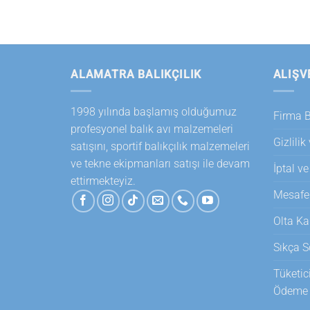
ALAMATRA BALIKÇILIK
ALIŞV
1998 yılında başlamış olduğumuz
Firma Bi
profesyonel balık avı malzemeleri
Gizlilik
satışını, sportif balıkçılık malzemeleri
ve tekne ekipmanları satışı ile devam
İptal ve
ettirmekteyiz.
Mesafel
Olta Ka
Sıkça S
Tüketic
Ödeme T