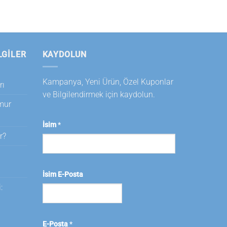
LGILER
KAYDOLUN
Kampanya, Yeni Ürün, Özel Kuponlar
rı
ve Bilgilendirmek için kaydolun.
amur
İsim
*
r?
i
İsim E-Posta
:
E-Posta
*