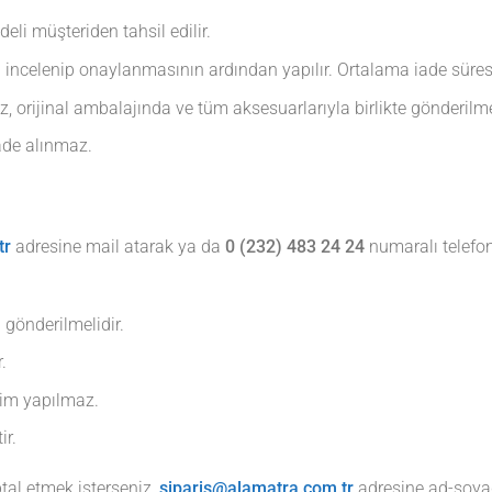
li müşteriden tahsil edilir.
an incelenip onaylanmasının ardından yapılır. Ortalama iade süres
z, orijinal ambalajında ve tüm aksesuarlarıyla birlikte gönderilme
iade alınmaz.
tr
adresine mail atarak ya da
0 (232) 483 24 24
numaralı telefo
 gönderilmelidir.
.
şim yapılmaz.
ir.
tal etmek isterseniz,
siparis@alamatra.com.tr
adresine ad-soyad