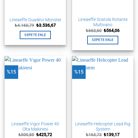
Lineaeffe Scatola Rotante
Lineaeffe Guadino Monster
Multivano
Orijinal
Şu
₺
4.160,79
₺
3.536,67
fiyat:
andaki
Orijinal
Şu
₺
663,60
₺
564,06
₺4.160,79.
fiyat:
fiyat:
andaki
SEPETE EKLE
₺3.536,67.
₺663,60.
fiyat:
SEPETE EKLE
₺564,06.
%15
%15
Lineaeffe Vıgor Power 40
Lineaeffe Helıcopter Lead Rıg
Olta Makinesi
System
Orijinal
Şu
Orijinal
Şu
₺
500,85
₺
425,72
₺
163,73
₺
139,17