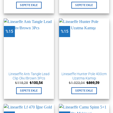
fiyat:
andaki
fiyat:
andaki
₺500,85.
fiyat:
₺163,73.
fiyat:
SEPETE EKLE
SEPETE EKLE
₺425,72.
₺139,17.
%15
%15
Lineaeffe Antı Tangle Lead
Lineaeffe Hunter Pole 400cm
Clıp Olıv/Brown 3Pcs
Uzatma Kamışı
Orijinal
Şu
Orijinal
Şu
₺
118,28
₺
100,54
₺
1.023,04
₺
869,59
fiyat:
andaki
fiyat:
andaki
₺118,28.
fiyat:
₺1.023,04.
fiyat:
SEPETE EKLE
SEPETE EKLE
₺100,54.
₺869,59.