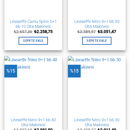
Lineaeffe Camu Spinn 5+1
Lineaeffe Nitro 9+1 bb 50
bb 10 Olta Makinesi
Olta Makinesi
Orijinal
Şu
Orijinal
Şu
₺
2.657,36
₺
2.258,75
₺
3.589,97
₺
3.051,47
fiyat:
andaki
fiyat:
andaki
₺2.657,36.
fiyat:
₺3.589,97.
fiyat:
SEPETE EKLE
SEPETE EKLE
₺2.258,75.
₺3.051,
%15
%15
Lineaeffe Nitro 9+1 bb 40
Lineaeffe Nitro 9+1 bb 30
Olta Makinesi
Olta Makinesi
Orijinal
Şu
Orijinal
Şu
₺
3.507,65
₺
2.981,50
₺
3.425,27
₺
2.911,48