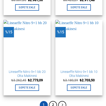
fiyat:
andaki
fiyat:
andaki
₺3.507,65.
fiyat:
₺3.425,27.
fiyat:
SEPETE EKLE
SEPETE EKLE
₺2.981,50.
₺2.911,
%15
%15
Lineaeffe Nitro 9+1 bb 20
Lineaeffe Nitro 9+1 bb 10
Olta Makinesi
Olta Makinesi
Orijinal
Şu
Orijinal
Şu
₺
3.262,45
₺
2.773,09
₺
3.180,59
₺
2.703,50
fiyat:
andaki
fiyat:
andaki
₺3.262,45.
fiyat:
₺3.180,59.
fiyat:
SEPETE EKLE
SEPETE EKLE
₺2.773,09.
₺2.703,
1
2