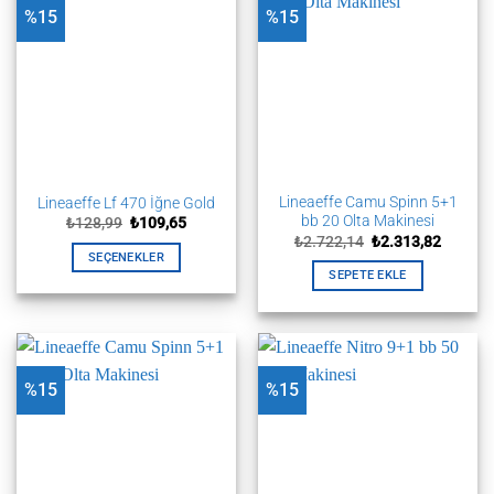
%15
%15
Lineaeffe Camu Spinn 5+1
Lineaeffe Lf 470 İğne Gold
bb 20 Olta Makinesi
Orijinal
Şu
₺
128,99
₺
109,65
fiyat:
andaki
Orijinal
Şu
₺
2.722,14
₺
2.313,82
₺128,99.
fiyat:
fiyat:
andaki
SEÇENEKLER
₺109,65.
₺2.722,14.
fiyat:
SEPETE EKLE
Bu
₺2.313,
ürünün
birden
fazla
varyasyonu
%15
%15
var.
Seçenekler
ürün
sayfasından
seçilebilir