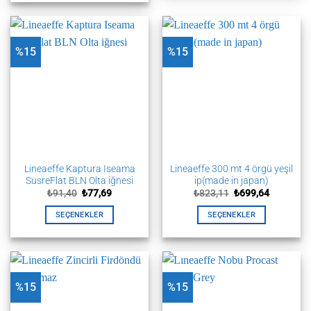
birden
fazla
varyasyonu
%15
%15
var.
Seçenekler
ürün
sayfasından
seçilebilir
Lineaeffe Kaptura Iseama
Lineaeffe 300 mt 4 örgü yeşil
SusreFlat BLN Olta iğnesi
ip(made in japan)
Orijinal
Şu
Orijinal
Şu
₺
91,40
₺
77,69
₺
823,11
₺
699,64
fiyat:
andaki
fiyat:
andaki
₺91,40.
fiyat:
₺823,11.
fiyat:
SEÇENEKLER
SEÇENEKLER
₺77,69.
₺699,64.
Bu
Bu
ürünün
ürünün
birden
birden
fazla
fazla
%15
%15
varyasyonu
varyasyonu
var.
var.