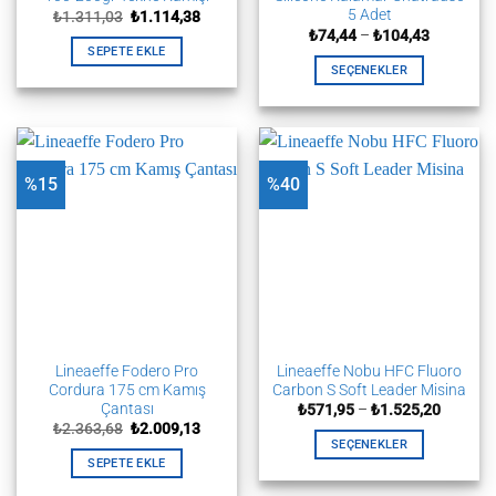
5 Adet
Orijinal
Şu
₺
1.311,03
₺
1.114,38
fiyat:
andaki
Fiyat
₺
74,44
–
₺
104,43
₺1.311,03.
fiyat:
aralığı:
SEPETE EKLE
₺1.114,38.
₺74,44
SEÇENEKLER
-
₺104,43
Bu
ürünün
birden
fazla
%15
%40
varyasyonu
var.
Seçenekler
ürün
sayfasından
seçilebilir
Lineaeffe Fodero Pro
Lineaeffe Nobu HFC Fluoro
Cordura 175 cm Kamış
Carbon S Soft Leader Misina
Çantası
Fiyat
₺
571,95
–
₺
1.525,20
aralığı:
Orijinal
Şu
₺
2.363,68
₺
2.009,13
₺571,95
fiyat:
andaki
SEÇENEKLER
-
₺2.363,68.
fiyat:
SEPETE EKLE
₺1.525,
Bu
₺2.009,13.
ürünün