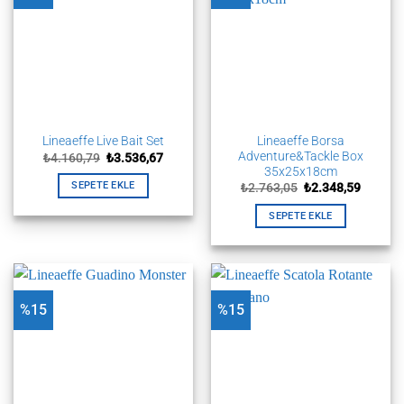
Seçenekler
ürün
sayfasından
seçilebilir
Lineaeffe Borsa
Lineaeffe Live Bait Set
Adventure&Tackle Box
Orijinal
Şu
₺
4.160,79
₺
3.536,67
fiyat:
andaki
35x25x18cm
₺4.160,79.
fiyat:
Orijinal
Şu
SEPETE EKLE
₺
2.763,05
₺
2.348,59
₺3.536,67.
fiyat:
andaki
₺2.763,05.
fiyat:
SEPETE EKLE
₺2.348,
%15
%15