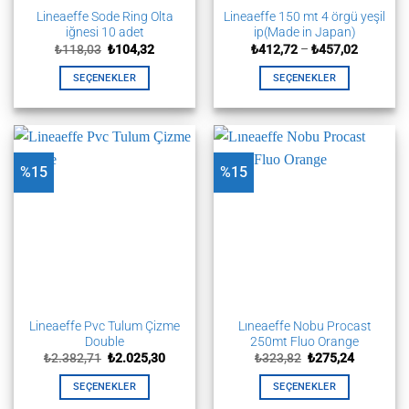
Lineaeffe Sode Ring Olta
Lineaeffe 150 mt 4 örgü yeşil
iğnesi 10 adet
ip(Made in Japan)
Orijinal
Şu
Fiyat
₺
118,03
₺
104,32
₺
412,72
–
₺
457,02
fiyat:
andaki
aralığı:
₺118,03.
fiyat:
₺412,72
SEÇENEKLER
SEÇENEKLER
₺104,32.
-
₺457,02
Bu
Bu
ürünün
ürünün
birden
birden
fazla
fazla
%15
%15
varyasyonu
varyasyonu
var.
var.
Seçenekler
Seçenekler
ürün
ürün
sayfasından
sayfasından
seçilebilir
seçilebilir
Lineaeffe Pvc Tulum Çizme
Lıneaeffe Nobu Procast
Double
250mt Fluo Orange
Orijinal
Şu
Orijinal
Şu
₺
2.382,71
₺
2.025,30
₺
323,82
₺
275,24
fiyat:
andaki
fiyat:
andaki
₺2.382,71.
fiyat:
₺323,82.
fiyat:
SEÇENEKLER
SEÇENEKLER
₺2.025,30.
₺275,24.
Bu
Bu