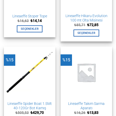
Lineaeffe Hikaru Evolution
Lineaeffe Stoper Tope
100 mt Olta Misinesi
Orijinal
Şu
₺
16,63
₺
14,14
fiyat:
andaki
Orijinal
Şu
₺
85,71
₺
72,85
₺16,63.
fiyat:
fiyat:
andaki
SEÇENEKLER
₺14,14.
₺85,71.
fiyat:
SEÇENEKLER
Bu
₺72,85.
Bu
ürünün
ürünün
birden
birden
fazla
fazla
varyasyonu
%15
%15
varyasyonu
var.
var.
Seçenekler
Seçenekler
ürün
ürün
sayfasından
sayfasından
seçilebilir
seçilebilir
Lineaeffe Spider Boat 1.5Mt
Lineaeffe Takım Sarma
40-120Gr Bot Kamış
Aparatı
Orijinal
Şu
Orijinal
Şu
₺
505,53
₺
429,70
₺
16,26
₺
13,83
fiyat:
andaki
fiyat:
andaki