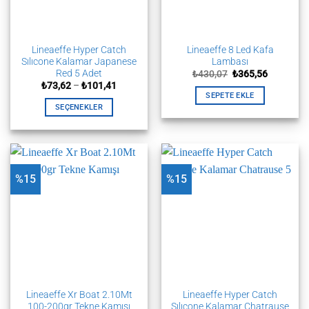
seçilebilir
seçilebilir
Lineaeffe Hyper Catch
Lineaeffe 8 Led Kafa
Sılıcone Kalamar Japanese
Lambası
Red 5 Adet
Orijinal
Şu
₺
430,07
₺
365,56
fiyat:
andaki
Fiyat
₺
73,62
–
₺
101,41
₺430,07.
fiyat:
aralığı:
SEPETE EKLE
₺365,56.
₺73,62
SEÇENEKLER
-
₺101,41
Bu
ürünün
birden
fazla
%15
%15
varyasyonu
var.
Seçenekler
ürün
sayfasından
seçilebilir
Lineaeffe Xr Boat 2.10Mt
Lineaeffe Hyper Catch
100-200gr Tekne Kamışı
Sılıcone Kalamar Chatrause