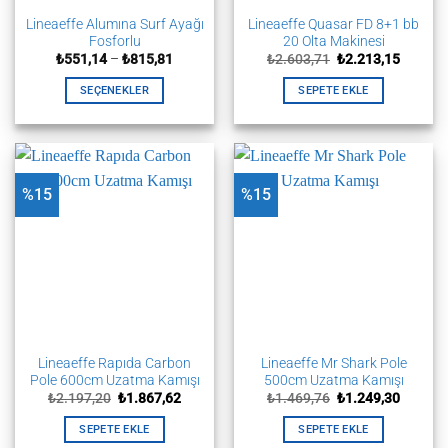
Lineaeffe Alumına Surf Ayağı
Lineaeffe Quasar FD 8+1 bb
Fosforlu
20 Olta Makinesi
Fiyat
Orijinal
Şu
₺
551,14
–
₺
815,81
₺
2.603,71
₺
2.213,15
aralığı:
fiyat:
andaki
₺551,14
₺2.603,71.
fiyat:
SEÇENEKLER
SEPETE EKLE
-
₺2.213,
₺815,81
Bu
ürünün
birden
fazla
%15
%15
varyasyonu
var.
Seçenekler
ürün
sayfasından
seçilebilir
Lineaeffe Rapıda Carbon
Lineaeffe Mr Shark Pole
Pole 600cm Uzatma Kamışı
500cm Uzatma Kamışı
Orijinal
Şu
Orijinal
Şu
₺
2.197,20
₺
1.867,62
₺
1.469,76
₺
1.249,30
fiyat:
andaki
fiyat:
andaki
₺2.197,20.
fiyat:
₺1.469,76.
fiyat:
SEPETE EKLE
SEPETE EKLE
₺1.867,62.
₺1.249,