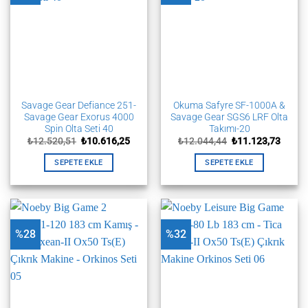
Savage Gear Defiance 251-
Okuma Safyre SF-1000A &
Savage Gear Exorus 4000
Savage Gear SGS6 LRF Olta
Spin Olta Seti 40
Takımı-20
Orijinal
Şu
Orijinal
Şu
₺
12.520,51
₺
10.616,25
₺
12.044,44
₺
11.123,73
fiyat:
andaki
fiyat:
andak
₺12.520,51.
fiyat:
₺12.044,44.
fiyat:
SEPETE EKLE
SEPETE EKLE
₺10.616,25.
₺11.12
%28
%32