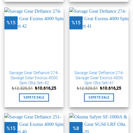
%15
%15
Savage Gear Defiance 274-
Savage Gear Defiance 274-
Savage Gear Exorus 4000
Savage Gear Exorus 4000
Spin Olta Seti 42
Spin Olta Seti 41
Orijinal
Şu
Orijinal
Şu
₺
12.520,51
₺
10.616,25
₺
12.520,51
₺
10.616,25
fiyat:
andaki
fiyat:
andak
₺12.520,51.
fiyat:
₺12.520,51.
fiyat:
SEPETE EKLE
SEPETE EKLE
₺10.616,25.
₺10.61
%15
%8