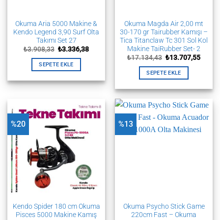
Okuma Aria 5000 Makine &
Okuma Magda Air 2,00 mt
Kendo Legend 3,90 Surf Olta
30-170 gr Tairubber Kamışı –
Takımı Set 27
Tica Titanclaw Tc 301 Sol Kol
Makine TaiRubber Set- 2
Orijinal
Şu
₺
3.908,33
₺
3.336,38
fiyat:
andaki
Orijinal
Şu
₺
17.134,43
₺
13.707,55
₺3.908,33.
fiyat:
fiyat:
andak
SEPETE EKLE
₺3.336,38.
₺17.134,43.
fiyat:
SEPETE EKLE
₺13.70
%20
%13
Kendo Spider 180 cm Okuma
Okuma Psycho Stick Game
Pisces 5000 Makine Kamış
220cm Fast – Okuma