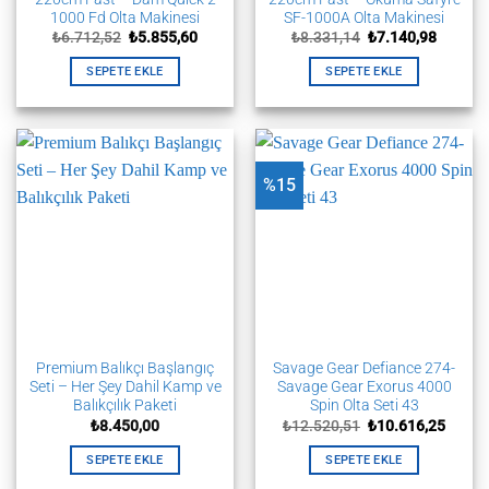
1000 Fd Olta Makinesi
SF-1000A Olta Makinesi
Orijinal
Şu
Orijinal
Şu
₺
6.712,52
₺
5.855,60
₺
8.331,14
₺
7.140,98
fiyat:
andaki
fiyat:
andaki
₺6.712,52.
fiyat:
₺8.331,14.
fiyat:
SEPETE EKLE
SEPETE EKLE
₺5.855,60.
₺7.140,
%15
Premium Balıkçı Başlangıç
Savage Gear Defiance 274-
Seti – Her Şey Dahil Kamp ve
Savage Gear Exorus 4000
Balıkçılık Paketi
Spin Olta Seti 43
Orijinal
Şu
₺
8.450,00
₺
12.520,51
₺
10.616,25
fiyat:
andak
₺12.520,51.
fiyat:
SEPETE EKLE
SEPETE EKLE
₺10.61