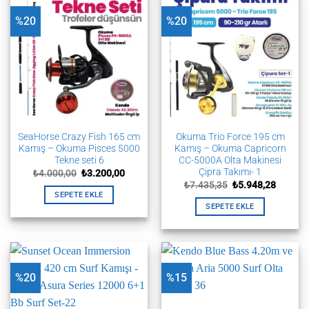
%20
%20
SeaHorse Crazy Fish 165 cm
Okuma Trio Force 195 cm
Kamış – Okuma Pisces 5000
Kamış – Okuma Capricorn
Tekne seti 6
CC-5000A Olta Makinesi
Çipra Takımı- 1
Orijinal
Şu
₺
4.000,00
₺
3.200,00
fiyat:
andaki
Orijinal
Şu
₺
7.435,35
₺
5.948,28
₺4.000,00.
fiyat:
fiyat:
andaki
SEPETE EKLE
₺3.200,00.
₺7.435,35.
fiyat:
SEPETE EKLE
₺5.948,
%20
%15