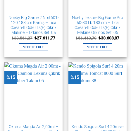
Noeby Big Game 2 Nmt601-
Noeby Leisure Big Game Pro
120 183 cm Kamış – Tica
50-80 Lb 183 cm – Tica
Oxean-II Ox50 Ts(E) Çıkrık
Oxean-II Ox50 Ts(E) Çıkrık
Makine – Orkinos Seti 05
Makine Orkinos Seti 06
Orijinal
Şu
Orijinal
Şu
₺
38.561,27
₺
27.611,77
₺
56.413,70
₺
38.608,87
fiyat:
andaki
fiyat:
andak
₺38.561,27.
fiyat:
₺56.413,70.
fiyat:
SEPETE EKLE
SEPETE EKLE
₺27.611,77.
₺38.60
%15
%15
Okuma Magda Air 2,00mt –
Kendo Spigola Surf 4.20m ve