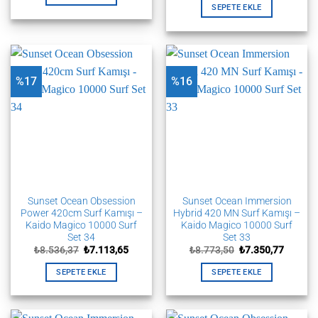
₺2.399,37.
₺8.773,50.
fiyat:
SEPETE EKLE
₺7.350,
%17
%16
Sunset Ocean Obsession
Sunset Ocean Immersion
Power 420cm Surf Kamışı –
Hybrid 420 MN Surf Kamışı –
Kaido Magico 10000 Surf
Kaido Magico 10000 Surf
Set 34
Set 33
Orijinal
Şu
Orijinal
Şu
₺
8.536,37
₺
7.113,65
₺
8.773,50
₺
7.350,77
fiyat:
andaki
fiyat:
andaki
₺8.536,37.
fiyat:
₺8.773,50.
fiyat:
SEPETE EKLE
SEPETE EKLE
₺7.113,65.
₺7.350,