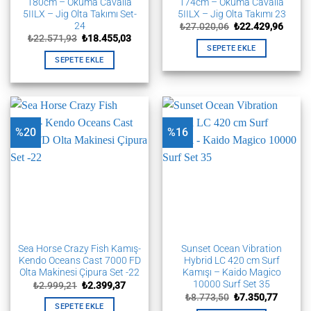
180cm – Okuma Cavalla
174cm – Okuma Cavalla
5IILX – Jig Olta Takımı Set-
5IILX – Jig Olta Takımı 23
24
Orijinal
Şu
₺
27.020,06
₺
22.429,96
fiyat:
andak
Orijinal
Şu
₺
22.571,93
₺
18.455,03
₺27.020,06.
fiyat:
fiyat:
andaki
SEPETE EKLE
₺22.42
₺22.571,93.
fiyat:
SEPETE EKLE
₺18.455,03.
%20
%16
Sea Horse Crazy Fish Kamış-
Sunset Ocean Vibration
Kendo Oceans Cast 7000 FD
Hybrid LC 420 cm Surf
Olta Makinesi Çipura Set -22
Kamışı – Kaido Magico
10000 Surf Set 35
Orijinal
Şu
₺
2.999,21
₺
2.399,37
fiyat:
andaki
Orijinal
Şu
₺
8.773,50
₺
7.350,77
₺2.999,21.
fiyat:
fiyat:
andaki
SEPETE EKLE