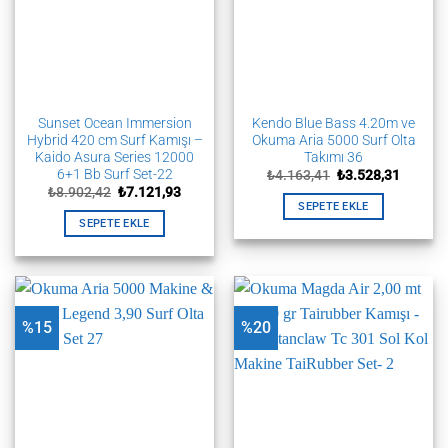
Sunset Ocean Immersion
Kendo Blue Bass 4.20m ve
Hybrid 420 cm Surf Kamışı –
Okuma Aria 5000 Surf Olta
Kaido Asura Series 12000
Takımı 36
6+1 Bb Surf Set-22
Orijinal
Şu
₺
4.163,41
₺
3.528,31
fiyat:
andaki
Orijinal
Şu
₺
8.902,42
₺
7.121,93
₺4.163,41.
fiyat:
fiyat:
andaki
SEPETE EKLE
₺3.528,
₺8.902,42.
fiyat:
SEPETE EKLE
₺7.121,93.
%15
%20