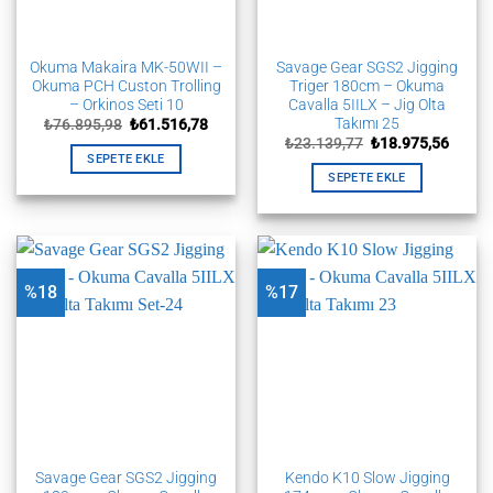
Okuma Makaira MK-50WII –
Savage Gear SGS2 Jigging
Okuma PCH Custon Trolling
Triger 180cm – Okuma
– Orkinos Seti 10
Cavalla 5IILX – Jig Olta
Takımı 25
Orijinal
Şu
₺
76.895,98
₺
61.516,78
fiyat:
andaki
Orijinal
Şu
₺
23.139,77
₺
18.975,56
₺76.895,98.
fiyat:
fiyat:
andak
SEPETE EKLE
₺61.516,78.
₺23.139,77.
fiyat:
SEPETE EKLE
₺18.97
%18
%17
Savage Gear SGS2 Jigging
Kendo K10 Slow Jigging