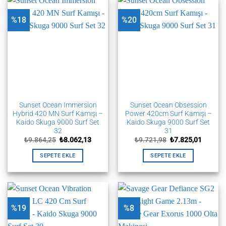
%18
%20
Sunset Ocean Immersion
Sunset Ocean Obsession
Hybrid 420 MN Surf Kamışı –
Power 420cm Surf Kamışı –
Kaido Skuga 9000 Surf Set
Kaido Skuga 9000 Surf Set
32
31
Orijinal
Şu
Orijinal
Şu
₺
9.864,25
₺
8.062,13
₺
9.721,98
₺
7.825,01
fiyat:
andaki
fiyat:
andaki
₺9.864,25.
fiyat:
₺9.721,98.
fiyat:
SEPETE EKLE
SEPETE EKLE
₺8.062,13.
₺7.825,
%19
%8