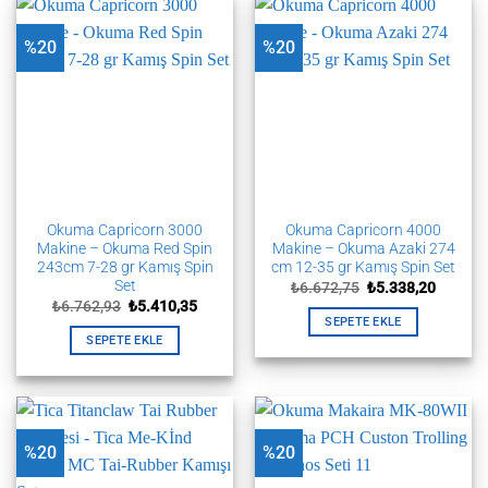
%20
%20
Okuma Capricorn 3000
Okuma Capricorn 4000
Makine – Okuma Red Spin
Makine – Okuma Azaki 274
243cm 7-28 gr Kamış Spin
cm 12-35 gr Kamış Spin Set
Set
Orijinal
Şu
₺
6.672,75
₺
5.338,20
fiyat:
andaki
Orijinal
Şu
₺
6.762,93
₺
5.410,35
₺6.672,75.
fiyat:
fiyat:
andaki
SEPETE EKLE
₺5.338,
₺6.762,93.
fiyat:
SEPETE EKLE
₺5.410,35.
%20
%20