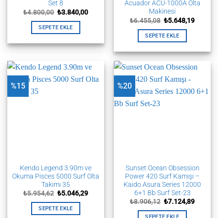
Set 8
Acuador ACU-1000A Olta
Makinesi
Orijinal
Şu
₺
4.800,00
₺
3.840,00
fiyat:
andaki
Orijinal
Şu
₺
6.455,08
₺
5.648,19
₺4.800,00.
fiyat:
fiyat:
andaki
SEPETE EKLE
₺3.840,00.
₺6.455,08.
fiyat:
SEPETE EKLE
₺5.648,
%15
%20
Kendo Legend 3.90m ve
Sunset Ocean Obsession
Okuma Pisces 5000 Surf Olta
Power 420 Surf Kamışı –
Takımı 35
Kaido Asura Series 12000
6+1 Bb Surf Set-23
Orijinal
Şu
₺
5.954,62
₺
5.046,29
fiyat:
andaki
Orijinal
Şu
₺
8.906,12
₺
7.124,89
₺5.954,62.
fiyat:
fiyat:
andaki
SEPETE EKLE
₺5.046,29.
₺8.906,12.
fiyat:
SEPETE EKLE