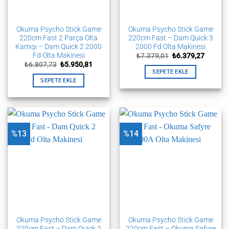
Okuma Psycho Stick Game
Okuma Psycho Stick Game
220cm Fast 2 Parça Olta
220cm Fast – Dam Quick 3
Kamışı – Dam Quick 2 2000
2000 Fd Olta Makinesi
Fd Olta Makinesi
Orijinal
Şu
₺
7.379,01
₺
6.379,27
fiyat:
andaki
Orijinal
Şu
₺
6.807,73
₺
5.950,81
₺7.379,01.
fiyat:
fiyat:
andaki
SEPETE EKLE
₺6.379,
₺6.807,73.
fiyat:
SEPETE EKLE
₺5.950,81.
%13
%14
Okuma Psycho Stick Game
Okuma Psycho Stick Game
220cm Fast – Dam Quick 2
220cm Fast – Okuma Safyre