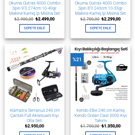
Okuma Outrax 4000 Combo
Okuma Outrax 4000 Combo
Spin 9’0 274cm 10-40gr
Spin 8’0 243cm 10-35gr
Makine Kamış İp Misina Set
Makine Kamış İp Misina Set
Orijinal
Şu
Orijinal
Şu
₺
2.900,00
₺
2.499,00
₺
2.700,00
₺
2.299,00
fiyat:
andaki
fiyat:
andaki
₺2.900,00.
fiyat:
₺2.700,00.
fiyat:
SEPETE EKLE
SEPETE EKLE
₺2.499,00.
₺2.299,
%21
Alamatra Serranus 240 cm
Kendo Elbe 240 cm Kamış
Çantalı Full Aksesuarlı Kıyı
Kendo Ocean Cast 5000 Kıyı
Olta Seti
Takımı
Orijinal
Şu
₺
2.950,00
₺
1.700,00
₺
1.350,00
fiyat:
andaki
₺1.700,00.
fiyat: