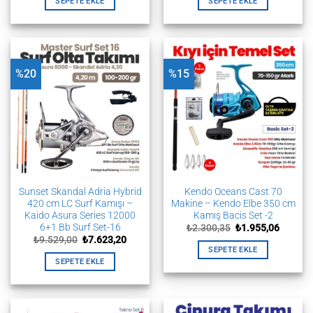
SEPETE EKLE
SEPETE EKLE
₺1.350,
%20
%15
Sunset Skandal Adria Hybrid
Kendo Oceans Cast 70
420 cm LC Surf Kamışı –
Makine – Kendo Elbe 350 cm
Kaido Asura Series 12000
Kamış Bacis Set -2
6+1 Bb Surf Set-16
Orijinal
Şu
₺
2.300,35
₺
1.955,06
fiyat:
andaki
Orijinal
Şu
₺
9.529,00
₺
7.623,20
₺2.300,35.
fiyat:
fiyat:
andaki
SEPETE EKLE
₺1.955,
₺9.529,00.
fiyat:
SEPETE EKLE
₺7.623,20.