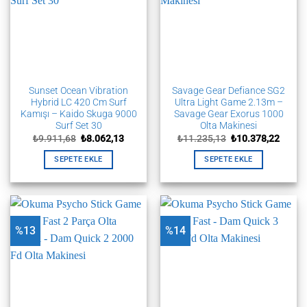
Sunset Ocean Vibration
Savage Gear Defiance SG2
Hybrid LC 420 Cm Surf
Ultra Light Game 2.13m –
Kamışı – Kaido Skuga 9000
Savage Gear Exorus 1000
Surf Set 30
Olta Makinesi
Orijinal
Şu
Orijinal
Şu
₺
9.911,68
₺
8.062,13
₺
11.235,13
₺
10.378,22
fiyat:
andaki
fiyat:
andak
₺9.911,68.
fiyat:
₺11.235,13.
fiyat:
SEPETE EKLE
SEPETE EKLE
₺8.062,13.
₺10.37
%13
%14