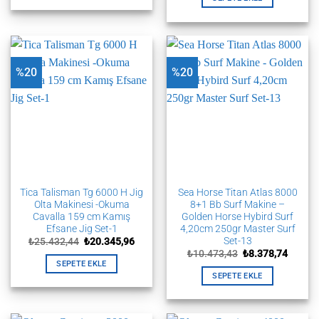
₺7.124,
%20
%20
Tica Talisman Tg 6000 H Jig
Sea Horse Titan Atlas 8000
Olta Makinesi -Okuma
8+1 Bb Surf Makine –
Cavalla 159 cm Kamış
Golden Horse Hybird Surf
Efsane Jig Set-1
4,20cm 250gr Master Surf
Set-13
Orijinal
Şu
₺
25.432,44
₺
20.345,96
fiyat:
andaki
Orijinal
Şu
₺
10.473,43
₺
8.378,74
₺25.432,44.
fiyat:
fiyat:
andaki
SEPETE EKLE
₺20.345,96.
₺10.473,43.
fiyat:
SEPETE EKLE
₺8.378,