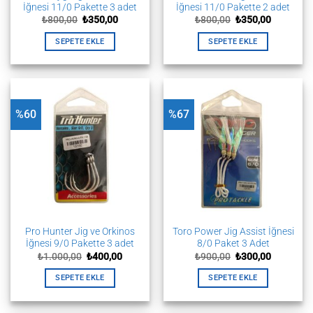
İğnesi 11/0 Pakette 3 adet
İğnesi 11/0 Pakette 2 adet
Orijinal
Şu
Orijinal
Şu
₺
800,00
₺
350,00
₺
800,00
₺
350,00
fiyat:
andaki
fiyat:
andaki
₺800,00.
fiyat:
₺800,00.
fiyat:
SEPETE EKLE
SEPETE EKLE
₺350,00.
₺350,00.
%60
%67
Pro Hunter Jig ve Orkinos
Toro Power Jig Assist İğnesi
İğnesi 9/0 Pakette 3 adet
8/0 Paket 3 Adet
Orijinal
Şu
Orijinal
Şu
₺
1.000,00
₺
400,00
₺
900,00
₺
300,00
fiyat:
andaki
fiyat:
andaki
₺1.000,00.
fiyat:
₺900,00.
fiyat:
SEPETE EKLE
SEPETE EKLE
₺400,00.
₺300,00.