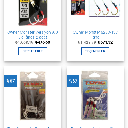
Owner Monster Versiyon 9/0
Owner Monster 5283-197
Jig İğnesi 2 adet
İğne
Orijinal
Şu
Orijinal
Şu
₺
1.668,19
₺
476,63
₺
1.428,79
₺
571,52
fiyat:
andaki
fiyat:
andaki
₺1.668,19.
fiyat:
₺1.428,79.
fiyat:
SEPETE EKLE
SEÇENEKLER
₺476,63.
₺571,52.
Bu
ürünün
birden
fazla
%67
%67
varyasyonu
var.
Seçenekler
ürün
sayfasından
seçilebilir