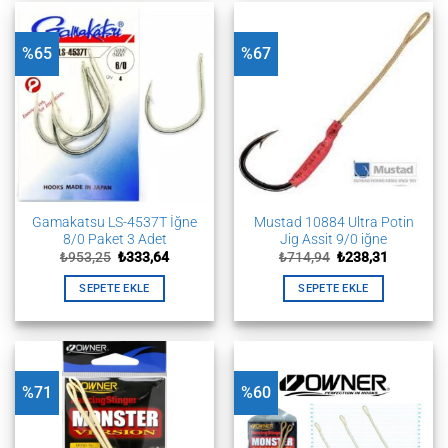
%65
%67
Gamakatsu LS-4537T İğne
Mustad 10884 Ultra Potin
8/0 Paket 3 Adet
Jig Assit 9/0 iğne
Orijinal
Şu
Orijinal
Şu
₺
953,25
₺
333,64
₺
714,94
₺
238,31
fiyat:
andaki
fiyat:
andaki
₺953,25.
fiyat:
₺714,94.
fiyat:
SEPETE EKLE
SEPETE EKLE
₺333,64.
₺238,31.
%71
%60