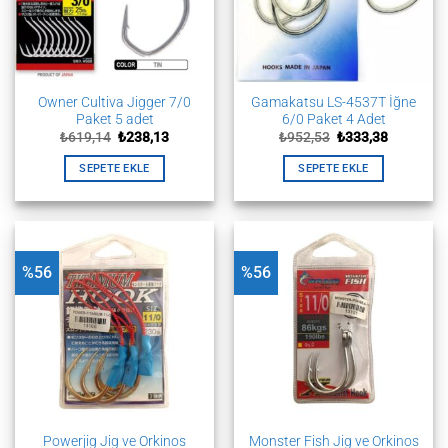
Owner Cultiva Jigger 7/0
Gamakatsu LS-4537T İğne
Paket 5 adet
6/0 Paket 4 Adet
Orijinal
Şu
Orijinal
Şu
₺
619,14
₺
238,13
₺
952,53
₺
333,38
fiyat:
andaki
fiyat:
andaki
₺619,14.
fiyat:
₺952,53.
fiyat:
SEPETE EKLE
SEPETE EKLE
₺238,13.
₺333,38.
%56
%56
Powerjig Jig ve Orkinos
Monster Fish Jig ve Orkinos