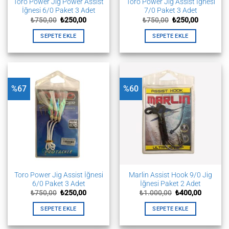
Toro Power Jig Power Assist
Toro Power Jig Assist İğnesi
İğnesi 6/0 Paket 3 Adet
7/0 Paket 3 Adet
Orijinal
Şu
Orijinal
Şu
₺
750,00
₺
250,00
₺
750,00
₺
250,00
fiyat:
andaki
fiyat:
andaki
₺750,00.
fiyat:
₺750,00.
fiyat:
SEPETE EKLE
SEPETE EKLE
₺250,00.
₺250,00.
%67
%60
Toro Power Jig Assist İğnesi
Marlin Assist Hook 9/0 Jig
6/0 Paket 3 Adet
İğnesi Paket 2 Adet
Orijinal
Şu
Orijinal
Şu
₺
750,00
₺
250,00
₺
1.000,00
₺
400,00
fiyat:
andaki
fiyat:
andaki
₺750,00.
fiyat:
₺1.000,00.
fiyat:
SEPETE EKLE
SEPETE EKLE
₺250,00.
₺400,00.