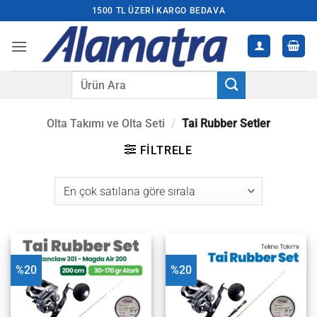
İçeriğe
1500 TL ÜZERI KARGO BEDAVA
atla
Ara:
Olta Takımı ve Olta Seti
/
Tai Rubber Setler
FILTRELE
%20
%20