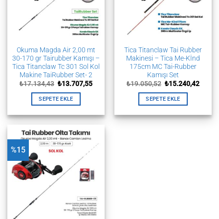
Okuma Magda Air 2,00 mt
Tica Titanclaw Tai Rubber
30-170 gr Tairubber Kamışı –
Makinesi – Tica Me-Kİnd
Tica Titanclaw Tc 301 Sol Kol
175cm MC Tai-Rubber
Makine TaiRubber Set- 2
Kamışı Set
Orijinal
Şu
Orijinal
Şu
₺
17.134,43
₺
13.707,55
₺
19.050,52
₺
15.240,42
fiyat:
andaki
fiyat:
andak
₺17.134,43.
fiyat:
₺19.050,52.
fiyat:
SEPETE EKLE
SEPETE EKLE
₺13.707,55.
₺15.24
%15