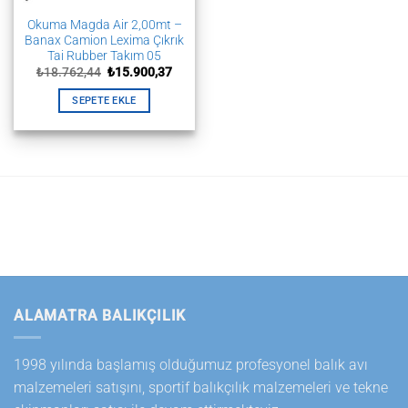
Okuma Magda Air 2,00mt –
Banax Camion Lexima Çıkrık
Tai Rubber Takım 05
Orijinal
Şu
₺
18.762,44
₺
15.900,37
fiyat:
andaki
₺18.762,44.
fiyat:
SEPETE EKLE
₺15.900,37.
ALAMATRA BALIKÇILIK
1998 yılında başlamış olduğumuz profesyonel balık avı
malzemeleri satışını, sportif balıkçılık malzemeleri ve tekne