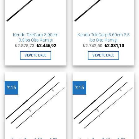
Kendo TeleCarp 3.90cm
Kendo TeleCarp 3.60cm 3.5
3.5lbs Olta Kamışı
lbs Olta Kamışı
Orijinal
Şu
Orijinal
Şu
₺
2.878,73
₺
2.446,92
₺
2.742,50
₺
2.331,13
fiyat:
andaki
fiyat:
andaki
₺2.878,73.
fiyat:
₺2.742,50.
fiyat:
SEPETE EKLE
SEPETE EKLE
₺2.446,92.
₺2.331,
%15
%15