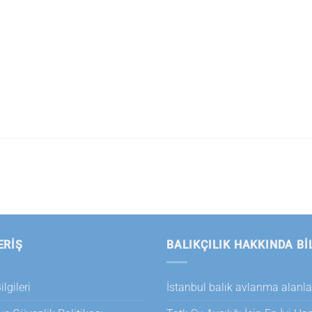
ERİŞ
BALIKÇILIK HAKKINDA BI
lgileri
İstanbul balık avlanma alanla