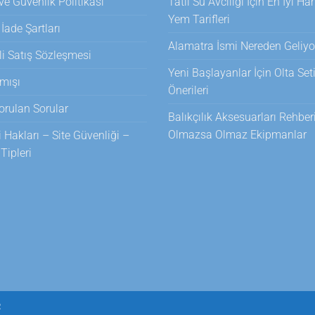
 ve Güvenlik Politikası
Tatlı Su Avcılığı İçin En İyi H
Yem Tarifleri
 İade Şartları
Alamatra İsmi Nereden Geliyo
i Satış Sözleşmesi
Yeni Başlayanlar İçin Olta Set
mışı
Önerileri
orulan Sorular
Balıkçılık Aksesuarları Rehberi
Olmazsa Olmaz Ekipmanlar
i Hakları – Site Güvenliği –
ipleri
R