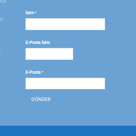
amur
İsim
*
r?
i
E-Posta İsim
:
E-Posta
*
GÖNDER