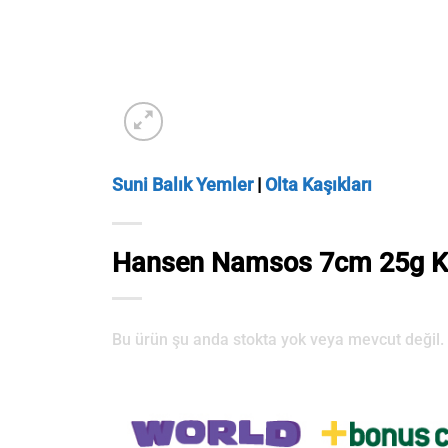
Suni Balık Yemler
|
Olta Kaşıkları
Hansen Namsos 7cm 25g K
Bu ürün şu anda stokta yok veya mevcut değil.