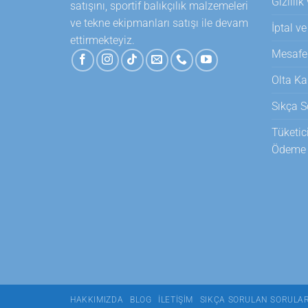
Gizlilik
satışını, sportif balıkçılık malzemeleri
ve tekne ekipmanları satışı ile devam
İptal ve
ettirmekteyiz.
Mesafel
Olta Ka
Sıkça S
Tüketic
Ödeme T
HAKKIMIZDA
BLOG
İLETIŞIM
SIKÇA SORULAN SORULA