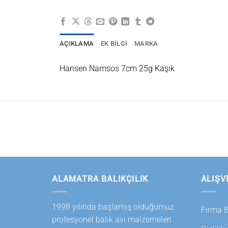
AÇIKLAMA
EK BILGI
MARKA
Hansen Namsos 7cm 25g Kaşık
ALAMATRA BALIKÇILIK
ALIŞV
1998 yılında başlamış olduğumuz
Firma Bi
profesyonel balık avı malzemeleri