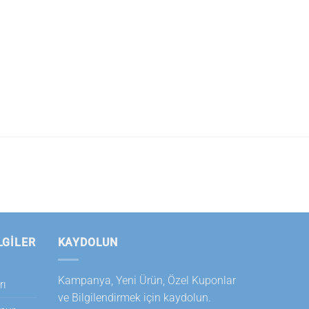
LGILER
KAYDOLUN
Kampanya, Yeni Ürün, Özel Kuponlar
rı
ve Bilgilendirmek için kaydolun.