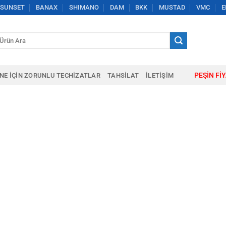
SUNSET
BANAX
SHIMANO
DAM
BKK
MUSTAD
VMC
E
a:
PEŞIN FI
NE IÇIN ZORUNLU TECHIZATLAR
TAHSILAT
İLETIŞIM