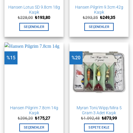
Hansen Lotus SD 9.8cm 18g
Hansen Pilgrim 9.3cm 42g
Kaşık
Kaşık
Orijinal
Şu
Orijinal
Şu
₺
228,00
₺
193,80
₺
293,35
₺
249,35
fiyat:
andaki
fiyat:
andaki
₺228,00.
fiyat:
₺293,35.
fiyat:
SEÇENEKLER
SEÇENEKLER
₺193,80.
₺249,35.
Bu
Bu
ürünün
ürünün
birden
birden
fazla
fazla
%15
%20
varyasyonu
varyasyonu
var.
var.
Seçenekler
Seçenekler
ürün
ürün
sayfasından
sayfasından
seçilebilir
seçilebilir
Hansen Pilgrim 7.8cm 14g
Myran Toni/Wipp/Mira 5
Kaşık
Gram 3 Adet Kaşık
Orijinal
Şu
Orijinal
Şu
₺
206,20
₺
175,27
₺
1.092,48
₺
873,99
fiyat:
andaki
fiyat:
andaki
₺206,20.
fiyat:
₺1.092,48.
fiyat:
SEÇENEKLER
SEPETE EKLE
₺175,27.
₺873,99.