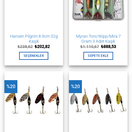
ürün
ürün
sayfasından
sayfasından
seçilebilir
seçilebilir
Hansen Pilgrim 8.9cm 32g
Myran Toni/Wipp/Mira 7
Kaşık
Gram 3 Adet Kaşık
Orijinal
Şu
Orijinal
Şu
₺
238,62
₺
202,82
₺
1.110,67
₺
888,53
fiyat:
andaki
fiyat:
andaki
₺238,62.
fiyat:
₺1.110,67.
fiyat:
SEÇENEKLER
SEPETE EKLE
₺202,82.
₺888,53.
Bu
ürünün
birden
fazla
%20
%20
varyasyonu
var.
Seçenekler
ürün
sayfasından
seçilebilir