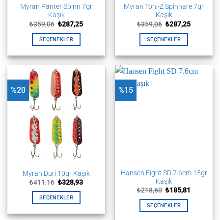
Myran Panter Spinn 7gr
Myran Toni-Z Spinnare 7gr
Kaşık
Kaşık
Orijinal
Şu
Orijinal
Şu
₺
359,06
₺
287,25
₺
359,06
₺
287,25
fiyat:
andaki
fiyat:
andaki
₺359,06.
fiyat:
₺359,06.
fiyat:
SEÇENEKLER
SEÇENEKLER
₺287,25.
₺287,25.
Bu
Bu
ürünün
ürünün
birden
birden
fazla
fazla
%20
%15
varyasyonu
varyasyonu
var.
var.
Seçenekler
Seçenekler
ürün
ürün
sayfasından
sayfasından
seçilebilir
seçilebilir
Hansen Fight SD 7.6cm 15gr
Myran Duri 10gr Kaşık
Kaşık
Orijinal
Şu
₺
411,16
₺
328,93
fiyat:
andaki
Orijinal
Şu
₺
218,60
₺
185,81
₺411,16.
fiyat:
fiyat:
andaki
SEÇENEKLER
₺328,93.
₺218,60.
fiyat:
SEÇENEKLER
Bu
₺185,81.
Bu
ürünün