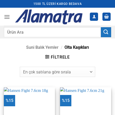
İçeriğe
1500 TL ÜZERI KARGO BEDAVA
atla
Ara:
Suni Balık Yemler
/
Olta Kaşıkları
FILTRELE
%15
%15