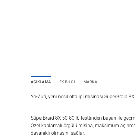
AÇIKLAMA
EK BILGI
MARKA
Yo-Zuri, yeni nesil olta ipi misinası SuperBraid 8X o
SüperBraid 8X 50-80 lb testtinden başarı ile geçmi
Özel kaplamalı örgülü misina, maksimum aşınma 
dayanıklı olmasını sağlar.