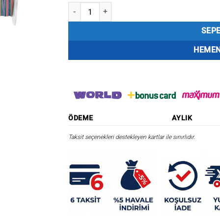
Yozuri Süper Braid 8X İp Misina 300 Metre adet
SEPE
HEMEN
ÖDEME
AYLIK
Taksit seçenekleri destekleyen kartlar ile sınırlıdır.