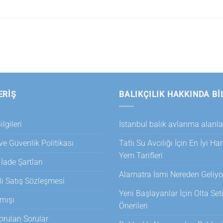
ERİŞ
BALIKÇILIK HAKKINDA BI
lgileri
İstanbul balık avlanma alanla
 ve Güvenlik Politikası
Tatlı Su Avcılığı İçin En İyi H
Yem Tarifleri
 İade Şartları
Alamatra İsmi Nereden Geliyo
i Satış Sözleşmesi
Yeni Başlayanlar İçin Olta Set
mışı
Önerileri
orulan Sorular