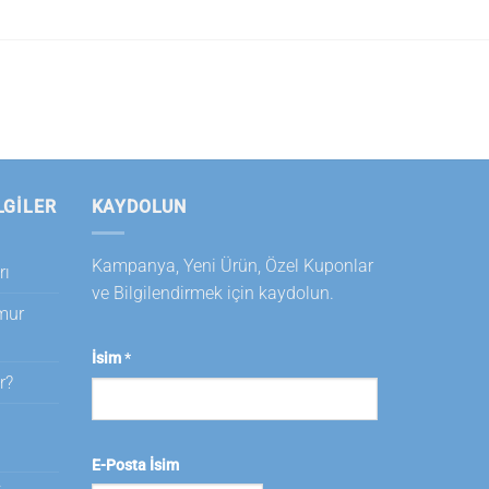
LGILER
KAYDOLUN
Kampanya, Yeni Ürün, Özel Kuponlar
rı
ve Bilgilendirmek için kaydolun.
amur
İsim
*
r?
i
E-Posta İsim