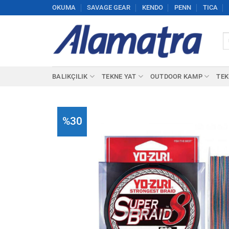
İçeriğe
OKUMA
SAVAGE GEAR
KENDO
PENN
TICA
atla
Ar
BALIKÇILIK
TEKNE YAT
OUTDOOR KAMP
TEK
%30