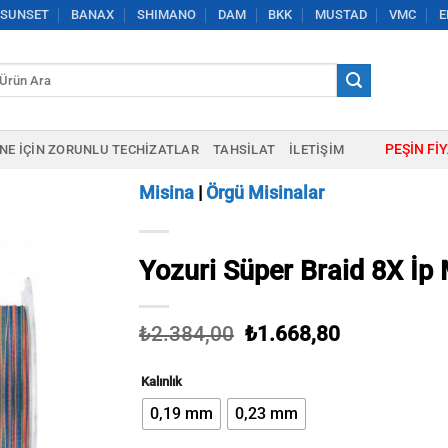
SUNSET
BANAX
SHIMANO
DAM
BKK
MUSTAD
VMC
E
a:
PEŞIN FI
NE IÇIN ZORUNLU TECHIZATLAR
TAHSILAT
İLETIŞIM
Misina
|
Örgü Misinalar
Yozuri Süper Braid 8X İp
Orijinal
Şu
₺
2.384,00
₺
1.668,80
fiyat:
andaki
₺2.384,00.
fiyat:
Kalınlık
₺1.668,80.
0,19 mm
0,23 mm