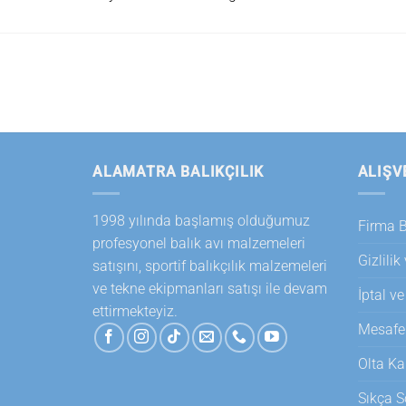
ALAMATRA BALIKÇILIK
ALIŞV
1998 yılında başlamış olduğumuz
Firma Bi
profesyonel balık avı malzemeleri
Gizlilik
satışını, sportif balıkçılık malzemeleri
ve tekne ekipmanları satışı ile devam
İptal ve
ettirmekteyiz.
Mesafel
Olta Ka
Sıkça S