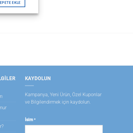
EPETE EKLE
LGILER
KAYDOLUN
Kampanya, Yeni Ürün, Özel Kuponlar
rı
ve Bilgilendirmek için kaydolun.
amur
İsim
*
r?