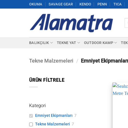
İçeriğe
OKUMA
SAVAGE GEAR
KENDO
PENN
TICA
atla
Ar
BALIKÇILIK
TEKNE YAT
OUTDOOR KAMP
TEK
Tekne Malzemeleri
/
Emniyet Ekipmanlar
ÜRÜN FILTRELE
Kategori
Emniyet Ekipmanları
7
Tekne Malzemeleri
7