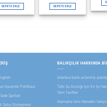
S
SEPETE EKLE
SEPETE EKLE
ERİŞ
BALIKÇILIK HAKKINDA BI
lgileri
İstanbul balık avlanma alanla
 ve Güvenlik Politikası
Tatlı Su Avcılığı İçin En İyi H
Yem Tarifleri
 İade Şartları
Alamatra İsmi Nereden Geliyo
i Satış Sözleşmesi