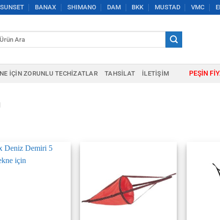
SUNSET
BANAX
SHIMANO
DAM
BKK
MUSTAD
VMC
E
a:
PEŞIN FI
NE IÇIN ZORUNLU TECHIZATLAR
TAHSILAT
İLETIŞIM
ı