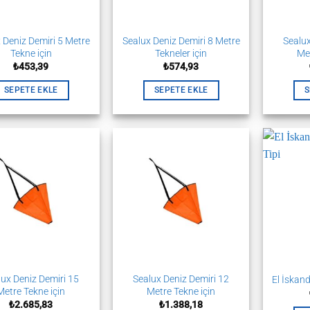
 Deniz Demiri 5 Metre
Sealux Deniz Demiri 8 Metre
Sealux
Tekne için
Tekneler için
Met
₺
453,39
₺
574,93
SEPETE EKLE
SEPETE EKLE
S
lux Deniz Demiri 15
Sealux Deniz Demiri 12
El İskand
Metre Tekne için
Metre Tekne için
₺
2.685,83
₺
1.388,18