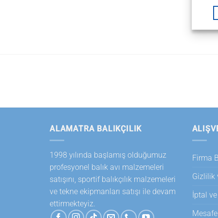
ALAMATRA BALIKÇILIK
ALIŞV
1998 yılında başlamış olduğumuz
Firma Bi
profesyonel balık avı malzemeleri
Gizlilik
satışını, sportif balıkçılık malzemeleri
ve tekne ekipmanları satışı ile devam
İptal ve
ettirmekteyiz.
Mesafel