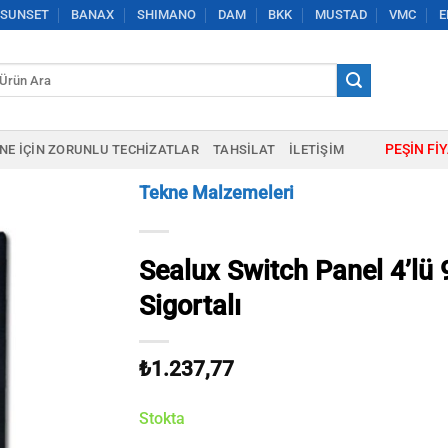
SUNSET
BANAX
SHIMANO
DAM
BKK
MUSTAD
VMC
E
a:
PEŞIN FI
NE IÇIN ZORUNLU TECHIZATLAR
TAHSILAT
İLETIŞIM
Tekne Malzemeleri
Sealux Switch Panel 4’l
Sigortalı
₺
1.237,77
Stokta