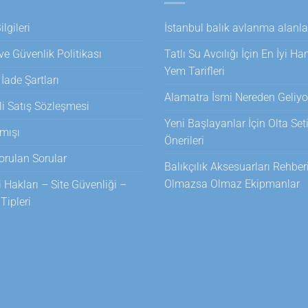
lgileri
İstanbul balık avlanma alanla
 ve Güvenlik Politikası
Tatlı Su Avcılığı İçin En İyi H
Yem Tarifleri
 İade Şartları
Alamatra İsmi Nereden Geliyo
i Satış Sözleşmesi
Yeni Başlayanlar İçin Olta Set
mışı
Önerileri
orulan Sorular
Balıkçılık Aksesuarları Rehberi
Olmazsa Olmaz Ekipmanlar
i Hakları – Site Güvenliği –
ipleri