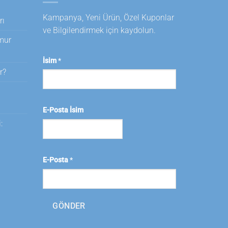
Kampanya, Yeni Ürün, Özel Kuponlar
rı
ve Bilgilendirmek için kaydolun.
amur
İsim
*
r?
i
E-Posta İsim
:
E-Posta
*
GÖNDER