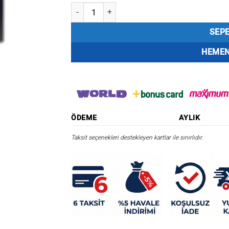
Sealux Switch Panel 4’lü 90x130mm Otomatik Sig
SEPE
HEMEN
ÖDEME
AYLIK
Taksit seçenekleri destekleyen kartlar ile sınırlıdır.