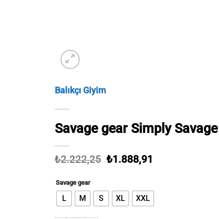
Balıkçı Giyim
Savage gear Simply Savage 
Orijinal
Şu
₺
2.222,25
₺
1.888,91
fiyat:
andaki
₺2.222,25.
fiyat:
Savage gear
₺1.888,91.
L
M
S
XL
XXL