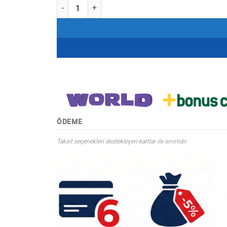
Savage gear Simply Savage Hoodie Pullover T-Shirt 
ÖDEME
Taksit seçenekleri destekleyen kartlar ile sınırlıdır.