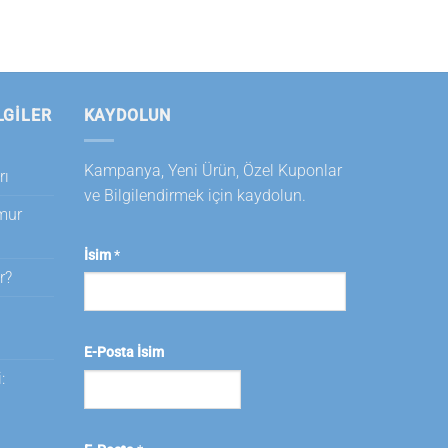
LGILER
KAYDOLUN
Kampanya, Yeni Ürün, Özel Kuponlar
rı
ve Bilgilendirmek için kaydolun.
amur
İsim
*
r?
i
E-Posta İsim
: