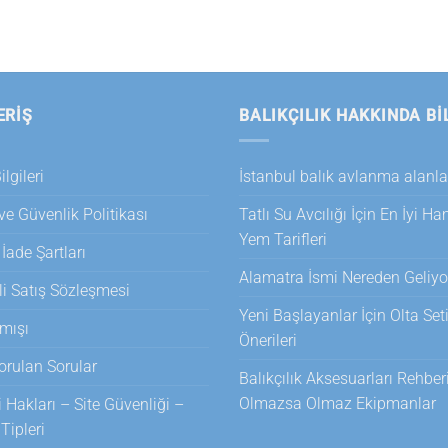
ERİŞ
BALIKÇILIK HAKKINDA BI
lgileri
İstanbul balık avlanma alanla
 ve Güvenlik Politikası
Tatlı Su Avcılığı İçin En İyi H
Yem Tarifleri
 İade Şartları
Alamatra İsmi Nereden Geliyo
i Satış Sözleşmesi
Yeni Başlayanlar İçin Olta Set
mışı
Önerileri
orulan Sorular
Balıkçılık Aksesuarları Rehberi
Olmazsa Olmaz Ekipmanlar
i Hakları – Site Güvenliği –
ipleri