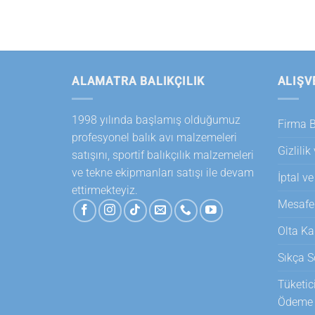
ALAMATRA BALIKÇILIK
ALIŞV
1998 yılında başlamış olduğumuz
Firma Bi
profesyonel balık avı malzemeleri
Gizlilik
satışını, sportif balıkçılık malzemeleri
ve tekne ekipmanları satışı ile devam
İptal ve
ettirmekteyiz.
Mesafel
Olta Ka
Sıkça S
Tüketic
Ödeme T