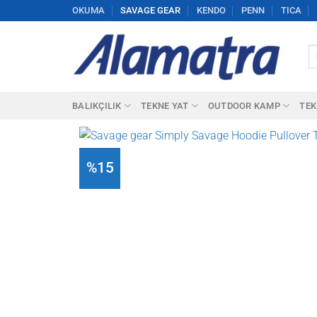
İçeriğe
OKUMA
SAVAGE GEAR
KENDO
PENN
TICA
atla
Ar
BALIKÇILIK
TEKNE YAT
OUTDOOR KAMP
TEK
%15