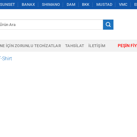
SUNSET
BANAX
SHIMANO
DAM
BKK
MUSTAD
VMC
E
a:
PEŞIN FI
NE IÇIN ZORUNLU TECHIZATLAR
TAHSILAT
İLETIŞIM