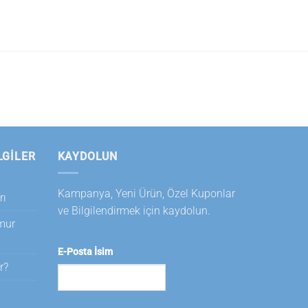
LGILER
KAYDOLUN
Kampanya, Yeni Ürün, Özel Kuponlar
rı
ve Bilgilendirmek için kaydolun.
amur
E-Posta İsim
r?
i