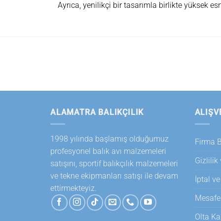
Ayrıca, yenilikçi bir tasarımla birlikte yüksek e
ALAMATRA BALIKÇILIK
ALIŞV
1998 yılında başlamış olduğumuz
Firma Bi
profesyonel balık avı malzemeleri
Gizlilik
satışını, sportif balıkçılık malzemeleri
ve tekne ekipmanları satışı ile devam
İptal ve
ettirmekteyiz.
Mesafel
Olta Ka