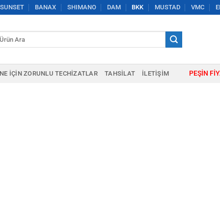
SUNSET
BANAX
SHIMANO
DAM
BKK
MUSTAD
VMC
E
a:
PEŞIN FI
NE IÇIN ZORUNLU TECHIZATLAR
TAHSILAT
İLETIŞIM