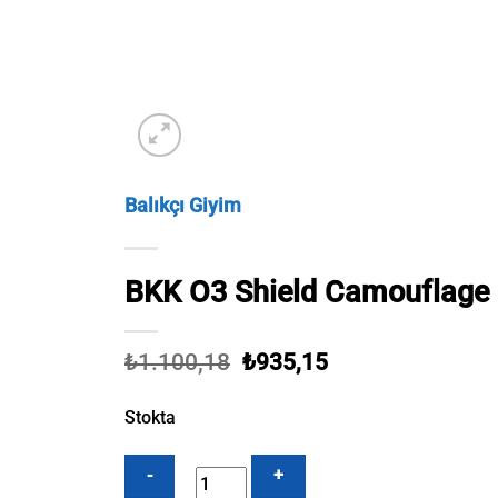
Balıkçı Giyim
BKK O3 Shield Camouflage
Orijinal
Şu
₺
1.100,18
₺
935,15
fiyat:
andaki
₺1.100,18.
fiyat:
Stokta
₺935,15.