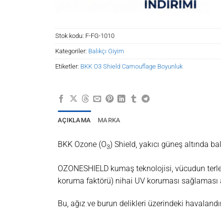
Stok kodu:
F-FG-1010
Kategoriler:
Balıkçı Giyim
Etiketler:
BKK O3 Shield Camouflage Boyunluk
AÇIKLAMA
MARKA
BKK Ozone (O
) Shield, yakıcı güneş altında 
3
OZONESHIELD kumaş teknolojisi, vücudun terleme
koruma faktörü) nihai UV koruması sağlaması am
Bu, ağız ve burun delikleri üzerindeki havalandır