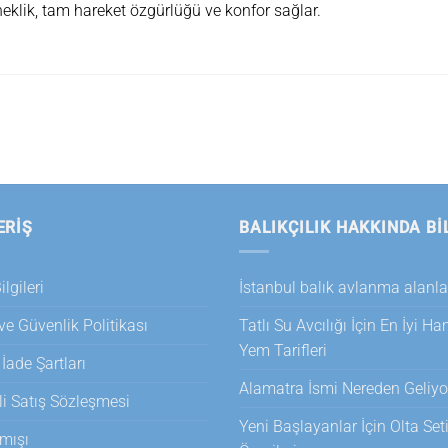
sneklik, tam hareket özgürlüğü ve konfor sağlar.
ERİŞ
BALIKÇILIK HAKKINDA BI
lgileri
İstanbul balık avlanma alanla
 ve Güvenlik Politikası
Tatlı Su Avcılığı İçin En İyi H
Yem Tarifleri
 İade Şartları
Alamatra İsmi Nereden Geliyo
i Satış Sözleşmesi
Yeni Başlayanlar İçin Olta Set
mışı