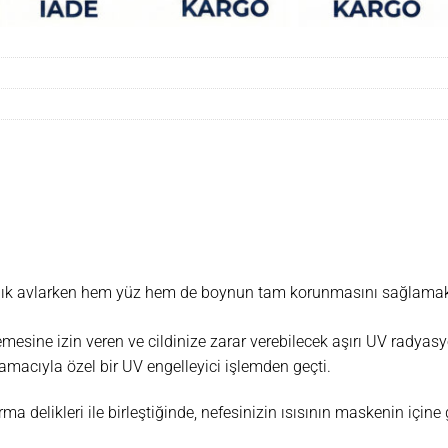
balık avlarken hem yüz hem de boynun tam korunmasını sağlamak i
sine izin veren ve cildinize zarar verebilecek aşırı UV radyasy
acıyla özel bir UV engelleyici işlemden geçti.
ma delikleri ile birleştiğinde, nefesinizin ısısının maskenin içine