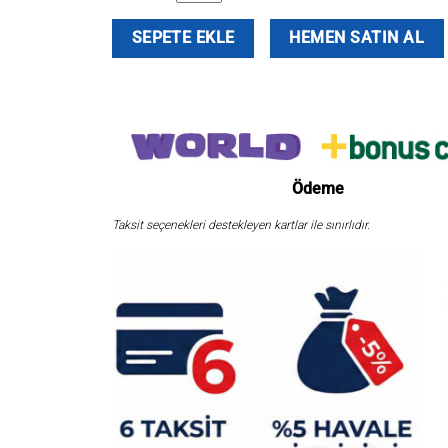
BKK
SEPETE EKLE
HEMEN SATIN AL
O3
Shield
Camouflage
Boyunluk
adet
Ödeme
Taksit seçenekleri destekleyen kartlar ile sınırlıdır.