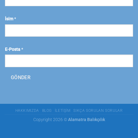
İsim
*
E-Posta
*
GÖNDER
HAKKIMIZDA
BLOG
İLETIŞIM
SIKÇA SORULAN SORULAR
Copyright 2026 ©
Alamatra Balıkçılık