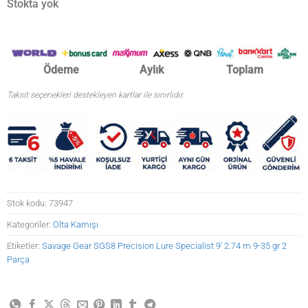
Stokta yok
₺16.735,73.
Ödeme
Aylık
Toplam
Taksit seçenekleri destekleyen kartlar ile sınırlıdır.
Stok kodu:
73947
Kategoriler:
Olta Kamışı
Etiketler:
Savage Gear SGS8 Precision Lure Specialist 9' 2.74 m 9-35 gr 2
Parça