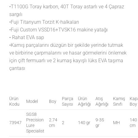
•T1100G Toray karbon, 40T Toray astarlı ve 4 Çapraz
sargılı
•Fuji Titanyum Torzit K-halkaları
•Fuji Custom VSSD16+TVSK16 makine yatağı
• Rahat EVA sap
•Kamış parçalarını düzgün bir şekilde yerinde tutmak
ve birbirine çarpmalarını ve hasar görmelerini önlemek
için çift fermuarlı ve 2 kumaş kayışlı lüks EVA taşıma
çantası
Ürün
Parça
Ürün
Atış
Kamış
Kapa
Model
Boy
Kodu
Sayısı
Ağırlığı
Ağırlığı
Sınıfı
Boy
SGS8
Precision
2.74
9-35
140
73947
2
140 gr
MH
Lure
cm
gr
cm
Specialist