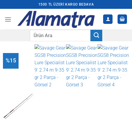
İçeriğe
1500 TL ÜZERI KARGO BEDAVA
atla
Ara:
%15