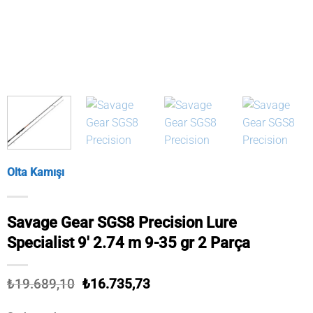
Olta Kamışı
Savage Gear SGS8 Precision Lure
Specialist 9′ 2.74 m 9-35 gr 2 Parça
Orijinal
Şu
₺
19.689,10
₺
16.735,73
fiyat:
andaki
₺19.689,10.
fiyat: