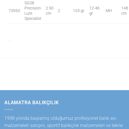
SGS8
Precision
2.90
12-46
148
73950
2
153 gr
MH
Lure
cm
gr
cm
Specialist
.
ALAMATRA BALIKÇILIK
1998 yılında başlamış olduğumuz profesyonel balık avı
malzemeleri satışını, sportif balıkçılık malzemeleri ve tekne