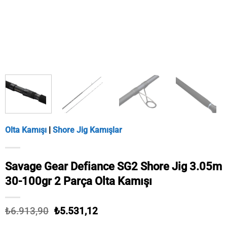
Olta Kamışı
|
Shore Jig Kamışlar
Savage Gear Defiance SG2 Shore Jig 3.05m
30-100gr 2 Parça Olta Kamışı
Orijinal
Şu
₺
6.913,90
₺
5.531,12
fiyat:
andaki