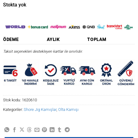
₺6.913,90.
fiyat:
Stokta yok
₺5.531,12.
ÖDEME
AYLIK
TOPLAM
Taksit seçenekleri destekleyen kartlar ile sınırlıdır.
Stok kodu:
1620610
Kategoriler:
Shore Jig Kamışlar
,
Olta Kamışı