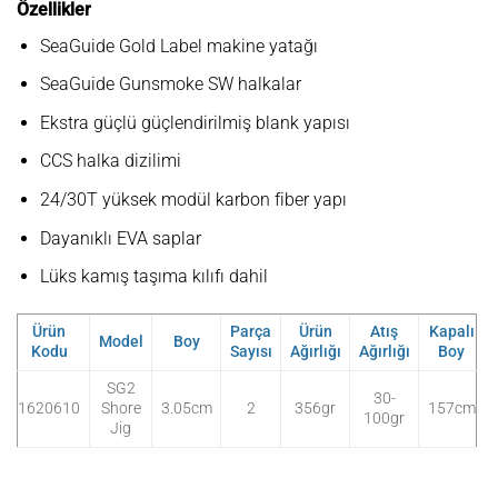
Özellikler
SeaGuide Gold Label makine yatağı
SeaGuide Gunsmoke SW halkalar
Ekstra güçlü güçlendirilmiş blank yapısı
CCS halka dizilimi
24/30T yüksek modül karbon fiber yapı
Dayanıklı EVA saplar
Lüks kamış taşıma kılıfı dahil
Ürün
Parça
Ürün
Atış
Kapalı
Model
Boy
Kodu
Sayısı
Ağırlığı
Ağırlığı
Boy
SG2
30-
1620610
Shore
3.05cm
2
356gr
157cm
100gr
Jig