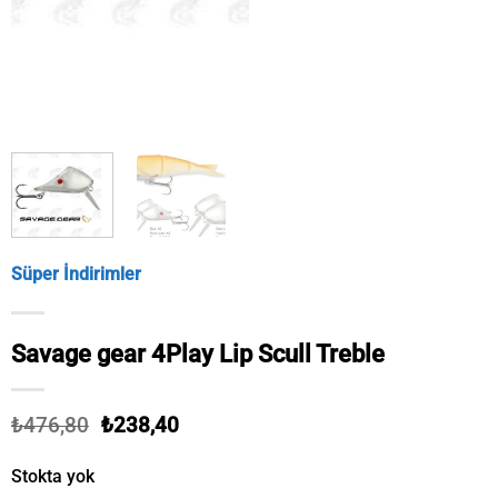
Süper İndirimler
Savage gear 4Play Lip Scull Treble
Orijinal
Şu
₺
476,80
₺
238,40
fiyat:
andaki
₺476,80.
fiyat:
Stokta yok
₺238,40.