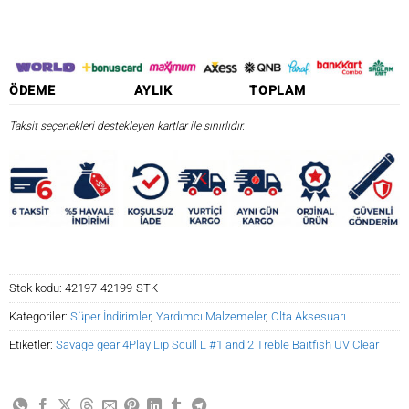
ÖDEME
AYLIK
TOPLAM
Taksit seçenekleri destekleyen kartlar ile sınırlıdır.
Stok kodu:
42197-42199-STK
Kategoriler:
Süper İndirimler
,
Yardımcı Malzemeler
,
Olta Aksesuarı
Etiketler:
Savage gear 4Play Lip Scull L #1 and 2 Treble Baitfish UV Clear