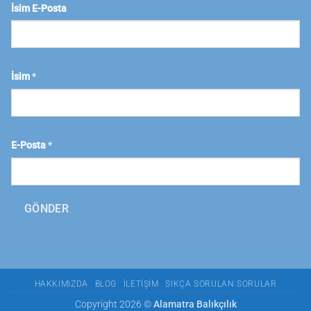
İsim E-Posta
İsim
*
E-Posta
*
GÖNDER
HAKKIMIZDA
BLOG
İLETIŞIM
SIKÇA SORULAN SORULAR
Copyright 2026 ©
Alamatra Balıkçılık