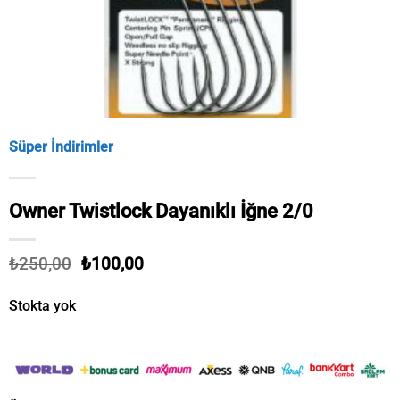
Süper İndirimler
Owner Twistlock Dayanıklı İğne 2/0
Orijinal
Şu
₺
250,00
₺
100,00
fiyat:
andaki
₺250,00.
fiyat:
Stokta yok
₺100,00.