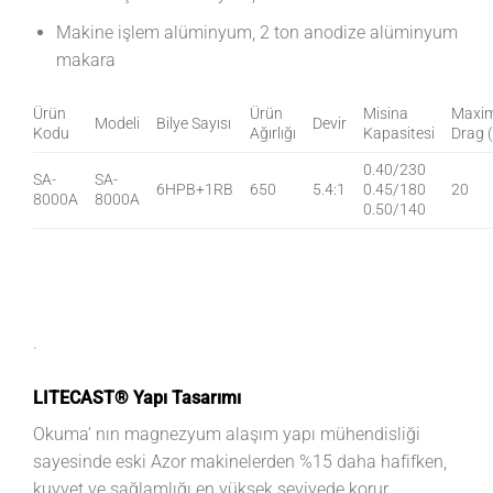
Makine işlem alüminyum, 2 ton anodize alüminyum
makara
Ürün
Ürün
Misina
Maxi
Modeli
Bilye Sayısı
Devir
Kodu
Ağırlığı
Kapasitesi
Drag 
0.40/230
SA-
SA-
6HPB+1RB
650
5.4:1
0.45/180
20
8000A
8000A
0.50/140
.
LITECAST® Yapı Tasarımı
Okuma’ nın magnezyum alaşım yapı mühendisliği
sayesinde eski Azor makinelerden %15 daha hafifken,
kuvvet ve sağlamlığı en yüksek seviyede korur.