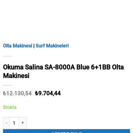
Olta Makinesi
|
Surf Makineleri
Okuma Salina SA-8000A Blue 6+1BB Olta
Makinesi
Orijinal
Şu
₺
12.130,54
₺
9.704,44
fiyat:
andaki
₺12.130,54.
fiyat:
Stokta
₺9.704,44.
Okuma Salina SA-8000A Blue 6+1BB Olta Makinesi adet