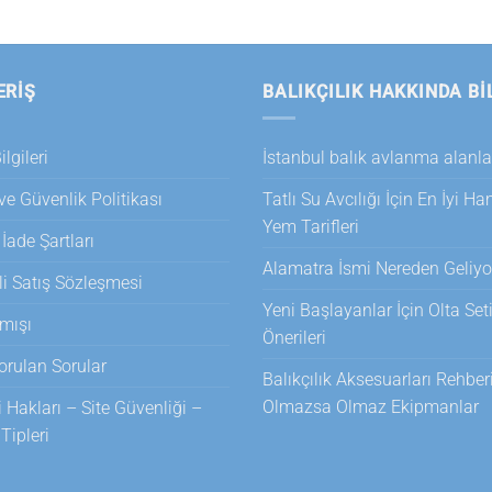
ERİŞ
BALIKÇILIK HAKKINDA BI
lgileri
İstanbul balık avlanma alanla
 ve Güvenlik Politikası
Tatlı Su Avcılığı İçin En İyi H
Yem Tarifleri
 İade Şartları
Alamatra İsmi Nereden Geliyo
i Satış Sözleşmesi
Yeni Başlayanlar İçin Olta Set
mışı
Önerileri
orulan Sorular
Balıkçılık Aksesuarları Rehberi
Olmazsa Olmaz Ekipmanlar
i Hakları – Site Güvenliği –
ipleri