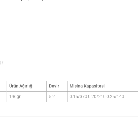
ar
Ürün Ağırlığı
Devir
Misina Kapasitesi
196gr
5.2
0.15/370 0.20/210 0.25/140