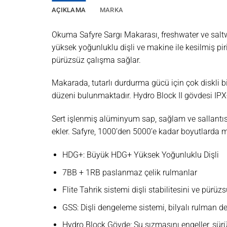
AÇIKLAMA
MARKA
Okuma Safyre Sargı Makarası, freshwater ve saltwa
yüksek yoğunluklu dişli ve makine ile kesilmiş pirinç
pürüzsüz çalışma sağlar.
Makarada, tutarlı durdurma gücü için çok diskli 
düzeni bulunmaktadır. Hydro Block II gövdesi IP
Sert işlenmiş alüminyum sap, sağlam ve sallantısı
ekler. Safyre, 1000’den 5000’e kadar boyutlarda me
HDG+: Büyük HDG+ Yüksek Yoğunluklu Dişli
7BB + 1RB paslanmaz çelik rulmanlar
Flite Tahrik sistemi dişli stabilitesini ve pürüz
GSS: Dişli dengeleme sistemi, bilyalı rulman de
Hydro Block Gövde: Su sızmasını engeller, sür