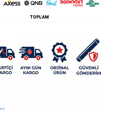
TOPLAM
esi