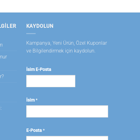
LGILER
KAYDOLUN
Kampanya, Yeni Ürün, Özel Kuponlar
rı
ve Bilgilendirmek için kaydolun.
amur
İsim E-Posta
r?
i
İsim
*
:
E-Posta
*