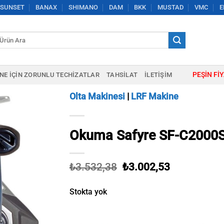
SUNSET
BANAX
SHIMANO
DAM
BKK
MUSTAD
VMC
E
a:
PEŞIN FI
NE IÇIN ZORUNLU TECHIZATLAR
TAHSILAT
İLETIŞIM
Olta Makinesi
|
LRF Makine
Okuma Safyre SF-C2000S
Orijinal
Şu
₺
3.532,38
₺
3.002,53
fiyat:
andaki
₺3.532,38.
fiyat:
Stokta yok
₺3.002,53.