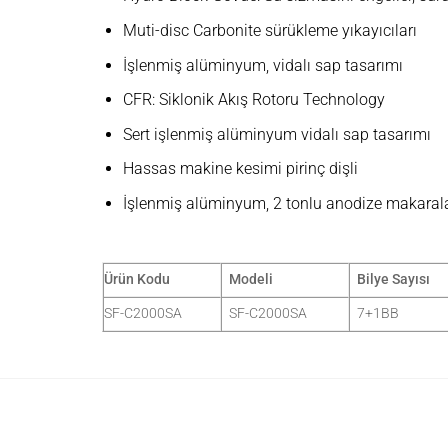
Muti-disc Carbonite sürükleme yıkayıcıları
İşlenmiş alüminyum, vidalı sap tasarımı
CFR: Siklonik Akış Rotoru Technology
Sert işlenmiş alüminyum vidalı sap tasarımı
Hassas makine kesimi pirinç dişli
İşlenmiş alüminyum, 2 tonlu anodize makaral
Ürün Kodu
Modeli
Bilye Sayısı
SF-C2000SA
SF-C2000SA
7+1BB