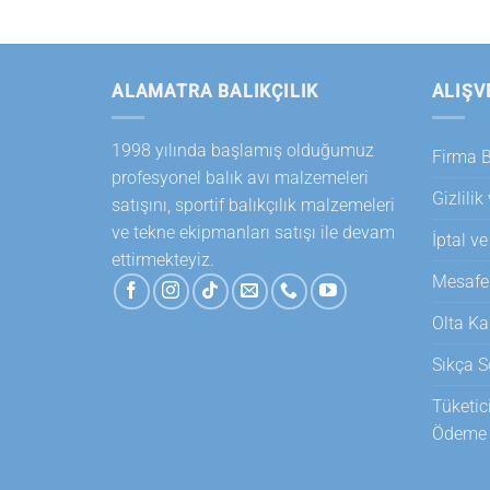
ALAMATRA BALIKÇILIK
ALIŞV
1998 yılında başlamış olduğumuz
Firma Bi
profesyonel balık avı malzemeleri
Gizlilik
satışını, sportif balıkçılık malzemeleri
ve tekne ekipmanları satışı ile devam
İptal ve
ettirmekteyiz.
Mesafel
Olta Ka
Sıkça S
Tüketic
Ödeme T