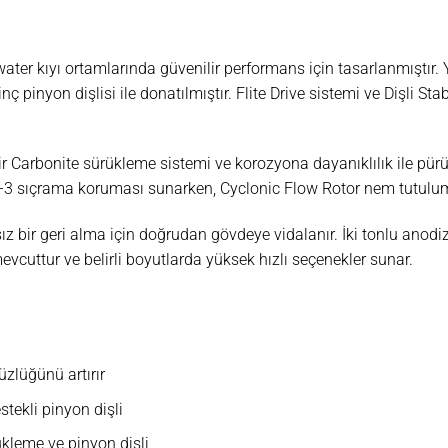
ter kıyı ortamlarında güvenilir performans için tasarlanmıştır. 
 pinyon dişlisi ile donatılmıştır. Flite Drive sistemi ve Dişli Stabi
bir Carbonite sürükleme sistemi ve korozyona dayanıklılık ile p
X-3 sıçrama koruması sunarken, Cyclonic Flow Rotor nem tutulu
z bir geri alma için doğrudan gövdeye vidalanır. İki tonlu anod
vcuttur ve belirli boyutlarda yüksek hızlı seçenekler sunar.
süzlüğünü artırır
stekli pinyon dişli
ükleme ve pinyon dişli