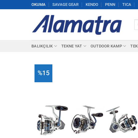
İçeriğe
OKUMA
SAVAGE GEAR
KENDO
PENN
TICA
atla
Ar
BALIKÇILIK
TEKNE YAT
OUTDOOR KAMP
TEK
%15