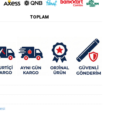
TOPLAM
esi