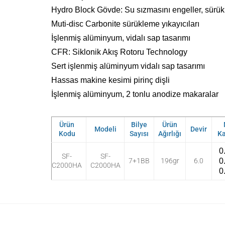
Hydro Block Gövde: Su sızmasını engeller, sürük
Muti-disc Carbonite sürükleme yıkayıcıları
İşlenmiş alüminyum, vidalı sap tasarımı
CFR: Siklonik Akış Rotoru Technology
Sert işlenmiş alüminyum vidalı sap tasarımı
Hassas makine kesimi pirinç dişli
İşlenmiş alüminyum, 2 tonlu anodize makaralar
Ürün
Bilye
Ürün
Modeli
Devir
Kodu
Sayısı
Ağırlığı
Ka
0
SF-
SF-
7+1BB
196gr
6.0
0
C2000HA
C2000HA
0