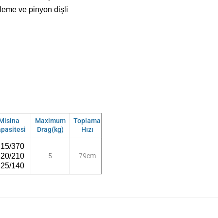
leme ve pinyon dişli
Misina
Maximum
Toplama
pasitesi
Drag(kg)
Hızı
.15/370
.20/210
5
79cm
.25/140