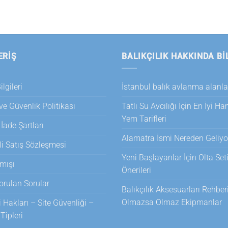
ERİŞ
BALIKÇILIK HAKKINDA BI
lgileri
İstanbul balık avlanma alanla
 ve Güvenlik Politikası
Tatlı Su Avcılığı İçin En İyi H
Yem Tarifleri
 İade Şartları
Alamatra İsmi Nereden Geliyo
i Satış Sözleşmesi
Yeni Başlayanlar İçin Olta Set
mışı
Önerileri
orulan Sorular
Balıkçılık Aksesuarları Rehberi
Olmazsa Olmaz Ekipmanlar
i Hakları – Site Güvenliği –
ipleri