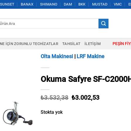
SUNSET
BANAX
SHIMANO
DAM
BKK
MUSTAD
VMC
E
a:
PEŞIN FI
NE IÇIN ZORUNLU TECHIZATLAR
TAHSILAT
İLETIŞIM
Olta Makinesi
|
LRF Makine
Okuma Safyre SF-C2000H
Orijinal
Şu
₺
3.532,38
₺
3.002,53
fiyat:
andaki
₺3.532,38.
fiyat:
Stokta yok
₺3.002,53.