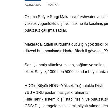
AÇIKLAMA
MARKA
Okuma Safyre Sargı Makarası, freshwater ve saltwa
yüksek yoğunluklu dişli ve makine ile kesilmiş pirin
pürüzsüz çalışma sağlar.
Makarada, tutarlı durdurma gücü için çok diskli 
düzeni bulunmaktadır. Hydro Block II gövdesi IP
Sert işlenmiş alüminyum sap, sağlam ve sallantısı
ekler. Safyre, 1000’den 5000’e kadar boyutlarda m
HDG+: Büyük HDG+ Yüksek Yoğunluklu Dişli
7BB + 1RB paslanmaz çelik rulmanlar
Flite Tahrik sistemi dişli stabilitesini ve pürüzsüzl
GSS: Dişli dengeleme sistemi, bilyalı rulman dest