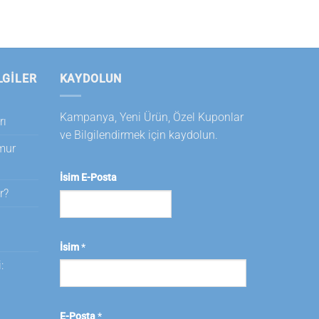
LGILER
KAYDOLUN
Kampanya, Yeni Ürün, Özel Kuponlar
rı
ve Bilgilendirmek için kaydolun.
amur
İsim E-Posta
r?
i
İsim
*
:
E-Posta
*