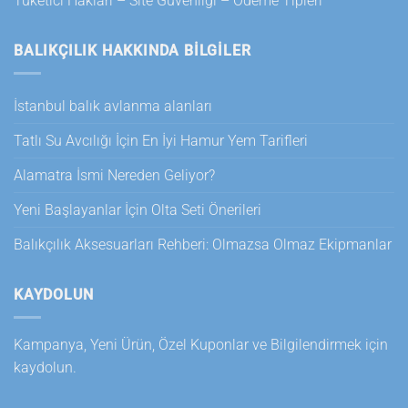
Tüketici Hakları – Site Güvenliği – Ödeme Tipleri
BALIKÇILIK HAKKINDA BILGILER
İstanbul balık avlanma alanları
Tatlı Su Avcılığı İçin En İyi Hamur Yem Tarifleri
Alamatra İsmi Nereden Geliyor?
Yeni Başlayanlar İçin Olta Seti Önerileri
Balıkçılık Aksesuarları Rehberi: Olmazsa Olmaz Ekipmanlar
KAYDOLUN
Kampanya, Yeni Ürün, Özel Kuponlar ve Bilgilendirmek için
kaydolun.