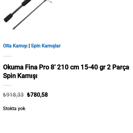
Olta Kamışı
|
Spin Kamışlar
Okuma Fina Pro 8′ 210 cm 15-40 gr 2 Parça
Spin Kamışı
Orijinal
Şu
₺
918,33
₺
780,58
fiyat:
andaki
₺918,33.
fiyat:
Stokta yok
₺780,58.