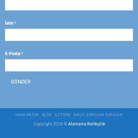
İsim
*
E-Posta
*
GÖNDER
HAKKIMIZDA
BLOG
İLETIŞIM
SIKÇA SORULAN SORULAR
Copyright 2026 ©
Alamatra Balıkçılık