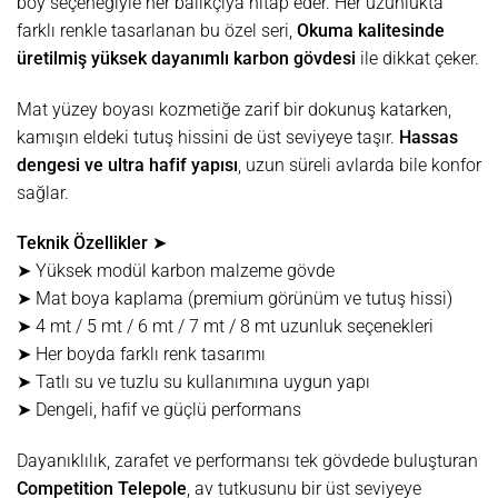
boy seçeneğiyle her balıkçıya hitap eder. Her uzunlukta
farklı renkle tasarlanan bu özel seri,
Okuma kalitesinde
üretilmiş yüksek dayanımlı karbon gövdesi
ile dikkat çeker.
Mat yüzey boyası kozmetiğe zarif bir dokunuş katarken,
kamışın eldeki tutuş hissini de üst seviyeye taşır.
Hassas
dengesi ve ultra hafif yapısı
, uzun süreli avlarda bile konfor
sağlar.
Teknik Özellikler ➤
➤ Yüksek modül karbon malzeme gövde
➤ Mat boya kaplama (premium görünüm ve tutuş hissi)
➤ 4 mt / 5 mt / 6 mt / 7 mt / 8 mt uzunluk seçenekleri
➤ Her boyda farklı renk tasarımı
➤ Tatlı su ve tuzlu su kullanımına uygun yapı
➤ Dengeli, hafif ve güçlü performans
Dayanıklılık, zarafet ve performansı tek gövdede buluşturan
Competition Telepole
, av tutkusunu bir üst seviyeye