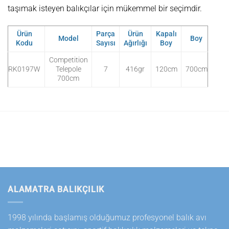
taşımak isteyen balıkçılar için mükemmel bir seçimdir.
Ürün
Parça
Ürün
Kapalı
Model
Boy
Kodu
Sayısı
Ağırlığı
Boy
Competition
RK0197W
Telepole
7
416gr
120cm
700cm
700cm
ALAMATRA BALIKÇILIK
1998 yılında başlamış olduğumuz profesyonel balık avı