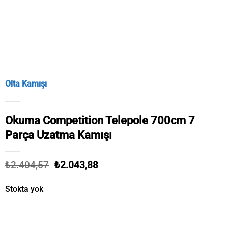
Olta Kamışı
Okuma Competition Telepole 700cm 7
Parça Uzatma Kamışı
Orijinal
Şu
₺
2.404,57
₺
2.043,88
fiyat:
andaki
₺2.404,57.
fiyat:
Stokta yok
₺2.043,88.