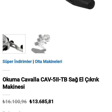
Süper İndirimler
|
Olta Makineleri
Okuma Cavalla CAV-5II-TB Sağ El Çıkrık
Makinesi
Orijinal
Şu
₺
16.100,96
₺
13.685,81
fiyat:
andaki
₺16.100,96.
fiyat: