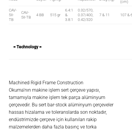
(cm)
CAV-
6.4:1
0.32/570,
CAV-
5II-
4 BB
515 gr
&
0.37/400,
7 & 11
107 & 
5II-TB
TB
3.8:1
0.42/320
= Technology =
Machined Rigid Frame Construction
Okuma’nın makine işlem sert çerçeve yapısı,
tamamıyla makine işlem tek parça alüminyum
çerçevedir. Bu sert bar-stock alüminyum çerçeveler
hassas hizalama ve toleranslarda son noktadır,
endüstrimizde çerçeve için kullanılan rakip
malzemelerden daha fazla basınç ve torka