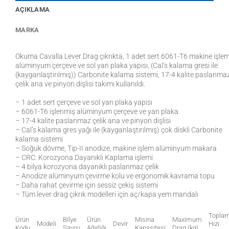
AÇIKLAMA
MARKA
Okuma Cavalla Lever Drag çıkrıkta, 1 adet sert 6061-T6 makine işle
alüminyum çerçeve ve sol yan plaka yapısı, (Cal’s kalama gresi ile
(kayganlaştırılmış)) Carbonite kalama sistemi, 17-4 kalite paslanma
çelik ana ve pinyon dişlisi takımı kullanıldı.
– 1 adet sert çerçeve ve sol yan plaka yapısı
– 6061-T6 işlenmiş alüminyum çerçeve ve yan plaka
– 17-4 kalite paslanmaz çelik ana ve pinyon dişlisi
– Cal’s kalama gres yağı ile (kayganlaştırılmış) çok diskli Carbonite
kalama sistemi
– Soğuk dövme, Tip-II anodize, makine işlem alüminyum makara
– CRC: Korozyona Dayanıklı Kaplama işlemi
– 4 bilya korozyona dayanıklı paslanmaz çelik
– Anodize alüminyum çevirme kolu ve ergonomik kavrama topu
– Daha rahat çevirme için sessiz çekiş sistemi
– Tüm lever drag çıkrık modelleri için aç/kapa yem mandalı
Topla
Ürün
Bilye
Ürün
Misina
Maximum
Modeli
Devir
Hızı
Kodu
Sayısı
Ağırlığı
Kapasitesi
Drag (kg)