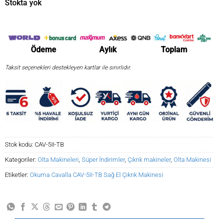
Stokta yok
₺13.685,81.
Ödeme
Aylık
Toplam
Taksit seçenekleri destekleyen kartlar ile sınırlıdır.
Stok kodu:
CAV-5II-TB
Kategoriler:
Olta Makineleri
,
Süper İndirimler
,
Çıkrık makineler
,
Olta Makinesi
Etiketler:
Okuma Cavalla CAV-5II-TB Sağ El Çıkrık Makinesi