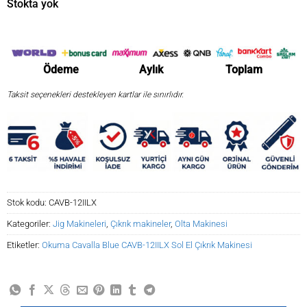
Stokta yok
₺18.764,66.
Ödeme
Aylık
Toplam
Taksit seçenekleri destekleyen kartlar ile sınırlıdır.
Stok kodu:
CAVB-12IILX
Kategoriler:
Jig Makineleri
,
Çıkrık makineler
,
Olta Makinesi
Etiketler:
Okuma Cavalla Blue CAVB-12IILX Sol El Çıkrık Makinesi