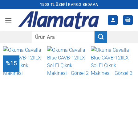
İçeriğe
1500 TL ÜZERI KARGO BEDAVA
atla
Ara:
%15