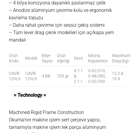
– 4 bilya korozyona dayanıklı paslanmaz çelik
– Anodize alüminyum çevirme kolu ve ergonomik
kavrama topuzu
– Daha rahat çevirme için sessiz çekiş sistemi
– Tüm lever drag çıkrık modelleri için aç/kapa yem
mandalı
Ürün
Bilye
Ürün
Misina
Maximum
Modeli
Devir
Kodu
Sayısı
Ağırlığı
Kapasitesi
Drag (kg)
4.7:1
0.42/510,
CAVB-
CAVB-
12.2 &
4 BB
705 gr
&
0.48/380,
12IILX
12IILX
15.4
2.1:1
0.55/290
= Technology =
Machined Rigid Frame Construction
Okuma’nın makine işlem sert çerçeve yapısı,
tamamıyla makine işlem tek parça alüminyum