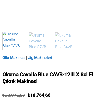
Olta Makinesi
|
Jig Makineleri
Okuma Cavalla Blue CAVB-12IILX Sol El
Çıkrık Makinesi
Orijinal
Şu
₺
22.076,07
₺
18.764,66
fiyat:
andaki
₺22.076,07.
fiyat: