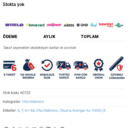
₺2.842,11.
fiyat:
Stokta yok
₺2.415,79.
ÖDEME
AYLIK
TOPLAM
Taksit seçenekleri destekleyen kartlar ile sınırlıdır.
Stok kodu:
60725
Kategoriler:
Olta Makinesi
Etiketler:
8
,
1) 6+1bb Olta Makinesi
,
Okuma Avenger Av-10000 (4