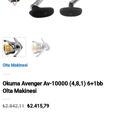
Olta Makinesi
Okuma Avenger Av-10000 (4,8,1) 6+1bb
Olta Makinesi
Orijinal
Şu
₺
2.842,11
₺
2.415,79
fiyat:
andaki