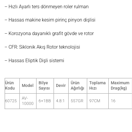
– Hızlı Ayarlı ters dönmeyen roler rulman
– Hassas makine kesim pirinç pinyon dişlisi
– Korozyona dayanıklı grafit gövde ve rotor
– CFR: Siklonik Akış Rotor teknolojisi
– Hassas Eliptik Dişli sistemi
Ürün
Bilye
Ürün
Toplama
Maximum
Model
Devir
Kodu
Sayısı
Ağırlığı
Hızı
Drag(kg)
AV-
60725
6+1BB
4.8:1
557GR
97CM
16
10000