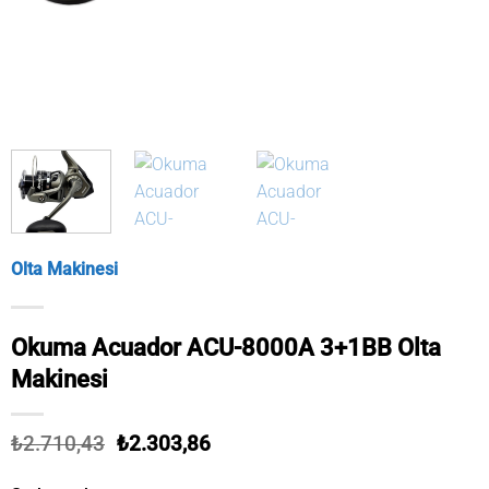
Olta Makinesi
Okuma Acuador ACU-8000A 3+1BB Olta
Makinesi
Orijinal
Şu
₺
2.710,43
₺
2.303,86
fiyat:
andaki
₺2.710,43.
fiyat: