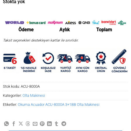
Stokta yok
₺2.303,86.
Ödeme
Aylık
Toplam
Taksit seçenekleri destekleyen kartlar ile sınırlıdır.
Stok kodu:
ACU-8000A
Kategoriler:
Olta Makinesi
Etiketler:
Okuma Acuador ACU-8000A 3+1BB Olta Makinesi