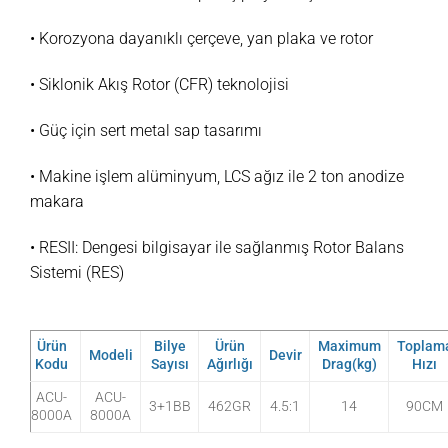
• Korozyona dayanıklı çerçeve, yan plaka ve rotor
• Siklonik Akış Rotor (CFR) teknolojisi
• Güç için sert metal sap tasarımı
• Makine işlem alüminyum, LCS ağız ile 2 ton anodize
makara
• RESII: Dengesi bilgisayar ile sağlanmış Rotor Balans
Sistemi (RES)
Ürün
Bilye
Ürün
Maximum
Toplam
Modeli
Devir
Kodu
Sayısı
Ağırlığı
Drag(kg)
Hızı
ACU-
ACU-
3+1BB
462GR
4.5:1
14
90CM
8000A
8000A