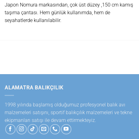
Japon Nomura markasından, çok üst düzey ,150 cm kamış
taşıma çantası. Hem günlük kullanımda, hem de
seyahatlerde kullanılabilir.
ALAMATRA BALIKÇILIK
1998 yılında başlamış olduğumuz profesyonel balık avı
malzemeleri satışını, sportif balıkçılık malzemeleri ve tekne
ekipmanları satışı ile devam ettirmekteyiz.