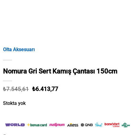
Olta Aksesuarı
Nomura Gri Sert Kamış Çantası 150cm
Orijinal
Şu
₺
7.545,61
₺
6.413,77
fiyat:
andaki
₺7.545,61.
fiyat:
Stokta yok
₺6.413,77.