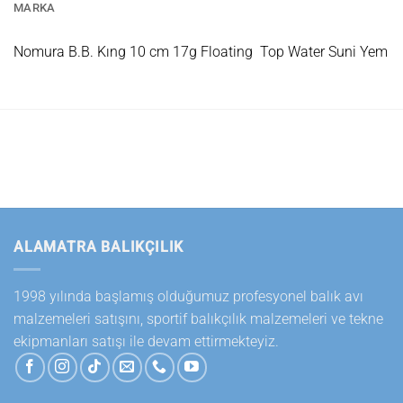
MARKA
Nomura B.B. Kıng 10 cm 17g Floating Top Water Suni Yem
ALAMATRA BALIKÇILIK
1998 yılında başlamış olduğumuz profesyonel balık avı
malzemeleri satışını, sportif balıkçılık malzemeleri ve tekne
ekipmanları satışı ile devam ettirmekteyiz.