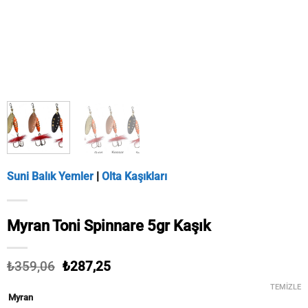
Suni Balık Yemler
|
Olta Kaşıkları
Myran Toni Spinnare 5gr Kaşık
Orijinal
Şu
₺
359,06
₺
287,25
fiyat:
andaki
TEMIZLE
₺359,06.
fiyat:
Myran
₺287,25.