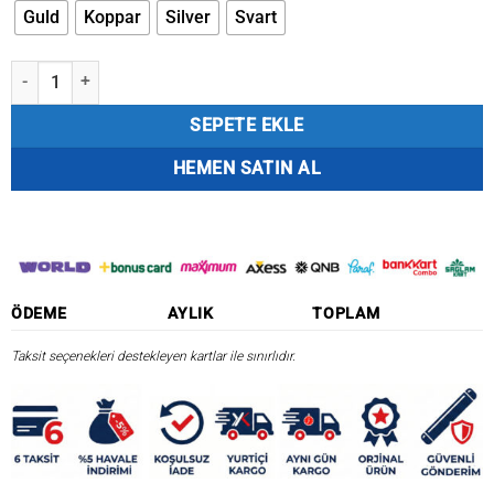
Guld
Koppar
Silver
Svart
Myran Toni Spinnare 5gr Kaşık adet
SEPETE EKLE
HEMEN SATIN AL
ÖDEME
AYLIK
TOPLAM
Taksit seçenekleri destekleyen kartlar ile sınırlıdır.