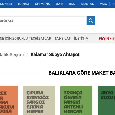
SUNSET
BANAX
SHIMANO
DAM
BKK
MUSTAD
VMC
E
a:
PEŞIN FI
NE IÇIN ZORUNLU TECHIZATLAR
TAHSILAT
İLETIŞIM
Balık Seçimi
/
Kalamar Sübye Ahtapot
BALIKLARA GÖRE MAKET BA