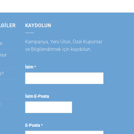
LGILER
KAYDOLUN
Kampanya, Yeni Ürün, Özel Kuponlar
rı
ve Bilgilendirmek için kaydolun.
amur
İsim
*
r?
i
İsim E-Posta
:
E-Posta
*