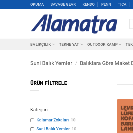
İçeriğe
OKUMA
SAVAGE GEAR
KENDO
PENN
TICA
atla
Ar
BALIKÇILIK
TEKNE YAT
OUTDOOR KAMP
TEK
Suni Balık Yemler
/
Balıklara Göre Maket 
ÜRÜN FILTRELE
Kategori
Kalamar Zokaları
10
Suni Balık Yemler
10