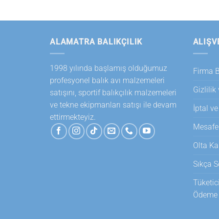
ALAMATRA BALIKÇILIK
ALIŞV
1998 yılında başlamış olduğumuz
Firma Bi
profesyonel balık avı malzemeleri
Gizlilik
satışını, sportif balıkçılık malzemeleri
ve tekne ekipmanları satışı ile devam
İptal ve
ettirmekteyiz.
Mesafel
Olta Ka
Sıkça S
Tüketic
Ödeme T