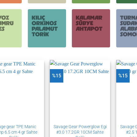
%15
%15
ge gear TPE Manic
Savage Gear Powerglow Egi
Savage G
mp 6.5 cm 4 gr Sahte
#3.0 17.2GR 10CM Sahte
#2.5 