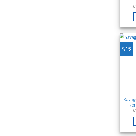
₺
%15
Savage
17gr
₺