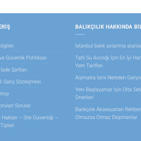
Seçenekler
Seçenekler
ürün
ürün
sayfasından
sayfasından
seçilebilir
seçilebilir
ERİŞ
BALIKÇILIK HAKKINDA BI
lgileri
İstanbul balık avlanma alanla
 ve Güvenlik Politikası
Tatlı Su Avcılığı İçin En İyi H
Yem Tarifleri
 İade Şartları
Alamatra İsmi Nereden Geliyo
i Satış Sözleşmesi
Yeni Başlayanlar İçin Olta Set
mışı
Önerileri
orulan Sorular
Balıkçılık Aksesuarları Rehberi
Olmazsa Olmaz Ekipmanlar
i Hakları – Site Güvenliği –
ipleri