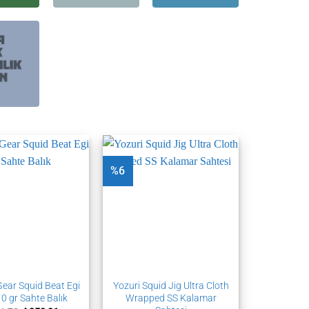
%6
ear Squid Beat Egi
Yozuri Squid Jig Ultra Cloth
10 gr Sahte Balık
Wrapped SS Kalamar