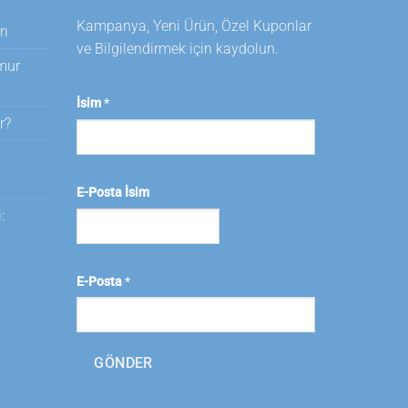
Kampanya, Yeni Ürün, Özel Kuponlar
rı
ve Bilgilendirmek için kaydolun.
amur
İsim
*
r?
i
E-Posta İsim
:
E-Posta
*
GÖNDER