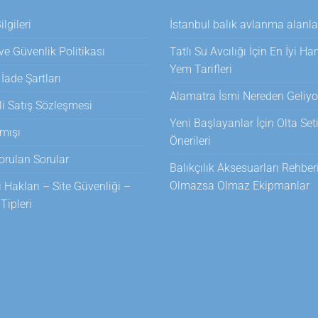
lgileri
İstanbul balık avlanma alanla
 ve Güvenlik Politikası
Tatlı Su Avcılığı İçin En İyi H
Yem Tarifleri
 İade Şartları
Alamatra İsmi Nereden Geliyo
i Satış Sözleşmesi
Yeni Başlayanlar İçin Olta Set
mışı
Önerileri
orulan Sorular
Balıkçılık Aksesuarları Rehberi
Olmazsa Olmaz Ekipmanlar
i Hakları – Site Güvenliği –
ipleri