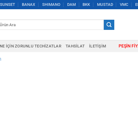
SUNSET
BANAX
SHIMANO
DAM
BKK
MUSTAD
VMC
E
a:
PEŞIN FI
NE IÇIN ZORUNLU TECHIZATLAR
TAHSILAT
İLETIŞIM