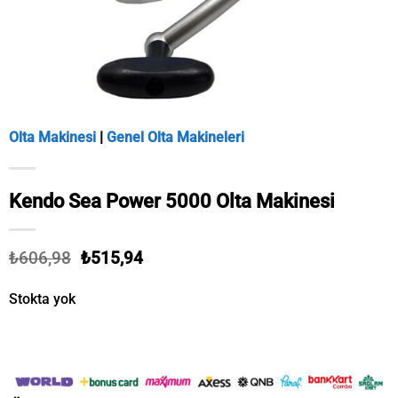
Olta Makinesi
|
Genel Olta Makineleri
Kendo Sea Power 5000 Olta Makinesi
Orijinal
Şu
₺
606,98
₺
515,94
fiyat:
andaki
₺606,98.
fiyat:
Stokta yok
₺515,94.