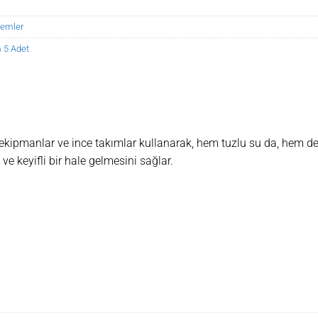
Yemler
 5 Adet
if ekipmanlar ve ince takımlar kullanarak, hem tuzlu su da, hem d
e keyifli bir hale gelmesini sağlar.