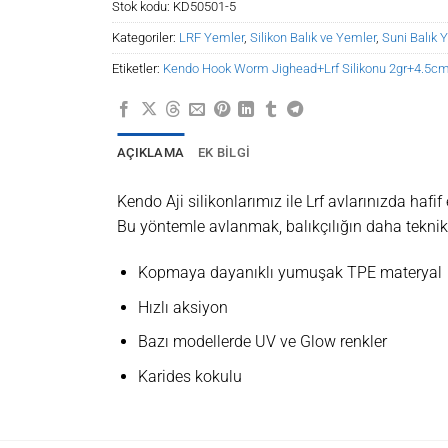
Stok kodu:
KD50501-5
Kategoriler:
LRF Yemler
,
Silikon Balık ve Yemler
,
Suni Balık 
Etiketler:
Kendo Hook Worm Jighead+Lrf Silikonu 2gr+4.5cm
AÇIKLAMA
EK BILGI
Kendo Aji silikonlarımız ile Lrf avlarınızda haf
Bu yöntemle avlanmak, balıkçılığın daha teknik v
Kopmaya dayanıklı yumuşak TPE materyal
Hızlı aksiyon
Bazı modellerde UV ve Glow renkler
Karides kokulu