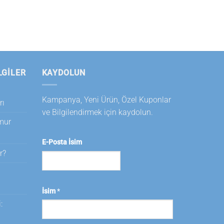
LGILER
KAYDOLUN
Kampanya, Yeni Ürün, Özel Kuponlar
rı
ve Bilgilendirmek için kaydolun.
amur
E-Posta İsim
r?
i
İsim
*
: