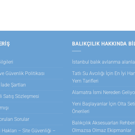
ERİŞ
BALIKÇILIK HAKKINDA BI
lgileri
İstanbul balık avlanma alanla
 ve Güvenlik Politikası
Tatlı Su Avcılığı İçin En İyi H
Yem Tarifleri
 İade Şartları
Alamatra İsmi Nereden Geliyo
i Satış Sözleşmesi
Yeni Başlayanlar İçin Olta Set
mışı
Önerileri
orulan Sorular
Balıkçılık Aksesuarları Rehberi
Olmazsa Olmaz Ekipmanlar
i Hakları – Site Güvenliği –