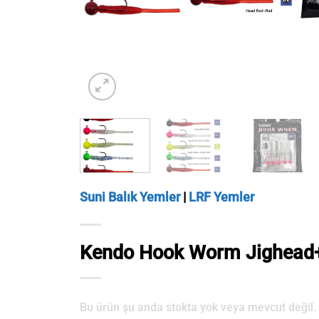
Suni Balık Yemler
|
LRF Yemler
Kendo Hook Worm Jighead+L
Bu ürün şu anda stokta yok veya mevcut değil.