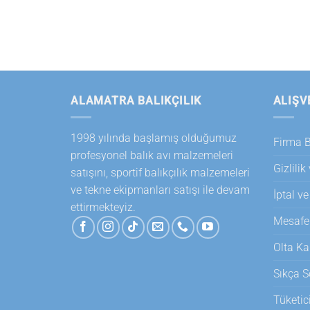
ALAMATRA BALIKÇILIK
ALIŞV
1998 yılında başlamış olduğumuz
Firma Bi
profesyonel balık avı malzemeleri
Gizlilik
satışını, sportif balıkçılık malzemeleri
ve tekne ekipmanları satışı ile devam
İptal ve
ettirmekteyiz.
Mesafel
Olta Ka
Sıkça S
Tüketic