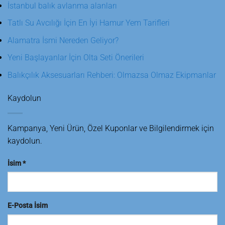
İstanbul balık avlanma alanları
Tatlı Su Avcılığı İçin En İyi Hamur Yem Tarifleri
Alamatra İsmi Nereden Geliyor?
Yeni Başlayanlar İçin Olta Seti Önerileri
Balıkçılık Aksesuarları Rehberi: Olmazsa Olmaz Ekipmanlar
Kaydolun
Kampanya, Yeni Ürün, Özel Kuponlar ve Bilgilendirmek için
kaydolun.
İsim
*
E-Posta İsim