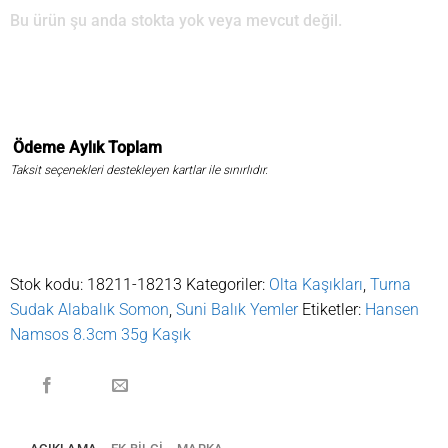
Bu ürün şu anda stokta yok veya mevcut değil.
Ödeme
Aylık
Toplam
Taksit seçenekleri destekleyen kartlar ile sınırlıdır.
Stok kodu:
18211-18213
Kategoriler:
Olta Kaşıkları
,
Turna
Sudak Alabalık Somon
,
Suni Balık Yemler
Etiketler:
Hansen
Namsos 8.3cm 35g Kaşık