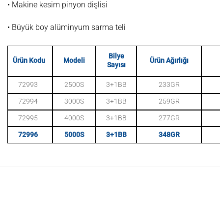
• Makine kesim pinyon dişlisi
• Büyük boy alüminyum sarma teli
Bilye
Ürün Kodu
Modeli
Ürün Ağırlığı
Sayısı
72993
2500S
3+1BB
233GR
72994
3000S
3+1BB
259GR
72995
4000S
3+1BB
277GR
72996
5000S
3+1BB
348GR