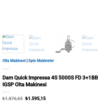
Olta Makinesi
|
Spin Makineler
Dam Quick Impressa 4S 5000S FD 3+1BB
IGSP Olta Makinesi
Orijinal
Şu
₺
1.876,65
₺
1.595,15
fiyat:
andaki