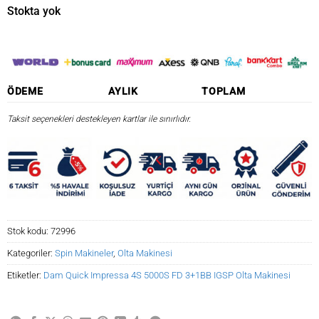
₺1.876,65.
fiyat:
Stokta yok
₺1.595,15.
ÖDEME
AYLIK
TOPLAM
Taksit seçenekleri destekleyen kartlar ile sınırlıdır.
Stok kodu:
72996
Kategoriler:
Spin Makineler
,
Olta Makinesi
Etiketler:
Dam Quick Impressa 4S 5000S FD 3+1BB IGSP Olta Makinesi