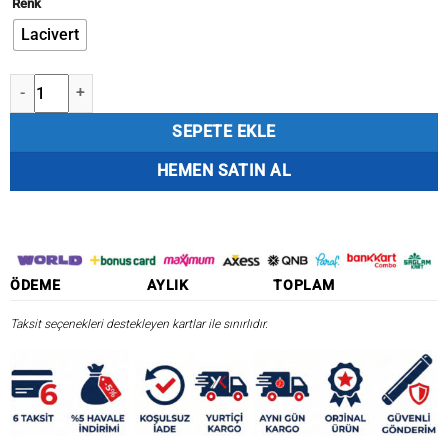
Renk
₺12.595,50.
Lacivert
Coleman Xtreme Wheeled 62 QT Tekerlekli Soğutucu Buzluk 58.6 Lt 
SEPETE EKLE
HEMEN SATIN AL
ÖDEME
AYLIK
TOPLAM
Taksit seçenekleri destekleyen kartlar ile sınırlıdır.