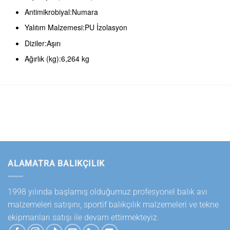
Antimikrobiyal:Numara
Yalıtım Malzemesi:PU İzolasyon
Diziler:Aşırı
Ağırlık (kg):6,264 kg
ALAMATRA BALIKÇILIK
1998 yılında başlamış olduğumuz profesyonel balık avı
malzemeleri satışını, sportif balıkçılık malzemeleri ve tekne
ekipmanları satışı ile devam ettirmekteyiz.