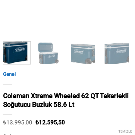
Genel
Coleman Xtreme Wheeled 62 QT Tekerlekli
Soğutucu Buzluk 58.6 Lt
Orijinal
Şu
₺
13.995,00
₺
12.595,50
fiyat:
andaki
TEMIZLE
₺13.995,00.
fiyat: