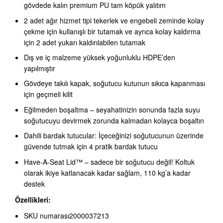
gövdede kalın premium PU tam köpük yalıtım
2 adet ağır hizmet tipi tekerlek ve engebeli zeminde kolay
çekme için kullanışlı bir tutamak ve ayrıca kolay kaldırma
için 2 adet yukarı kaldırılabilen tutamak
Dış ve iç malzeme yüksek yoğunluklu HDPE’den
yapılmıştır
Gövdeye takılı kapak, soğutucu kutunun sıkıca kapanması
için geçmeli kilit
Eğilmeden boşaltma – seyahatinizin sonunda fazla suyu
soğutucuyu devirmek zorunda kalmadan kolayca boşaltın
Dahili bardak tutucular: İçeceğinizi soğutucunun üzerinde
güvende tutmak için 4 pratik bardak tutucu
Have-A-Seat Lid™ – sadece bir soğutucu değil! Koltuk
olarak ikiye katlanacak kadar sağlam, 110 kg’a kadar
destek
Özellikleri:
SKU numarası2000037213