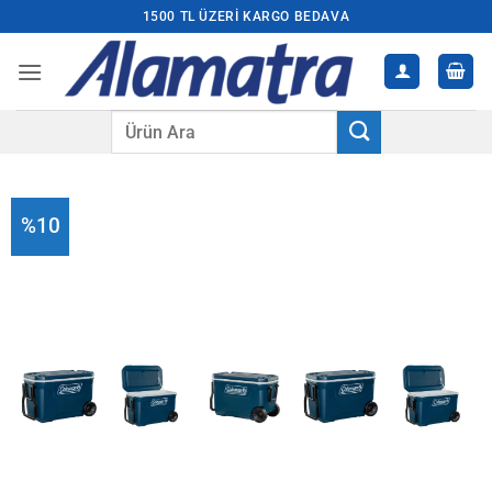
İçeriğe
1500 TL ÜZERI KARGO BEDAVA
atla
Ara:
%10