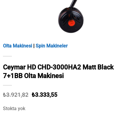
Olta Makinesi
|
Spin Makineler
Ceymar HD CHD-3000HA2 Matt Black
7+1BB Olta Makinesi
Orijinal
Şu
₺
3.921,82
₺
3.333,55
fiyat:
andaki
₺3.921,82.
fiyat:
Stokta yok
₺3.333,55.