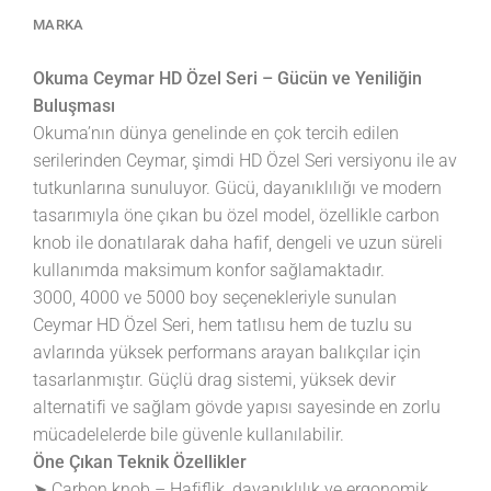
MARKA
Okuma Ceymar HD Özel Seri – Gücün ve Yeniliğin
Buluşması
Okuma’nın dünya genelinde en çok tercih edilen
serilerinden Ceymar, şimdi HD Özel Seri versiyonu ile av
tutkunlarına sunuluyor. Gücü, dayanıklılığı ve modern
tasarımıyla öne çıkan bu özel model, özellikle carbon
knob ile donatılarak daha hafif, dengeli ve uzun süreli
kullanımda maksimum konfor sağlamaktadır.
3000, 4000 ve 5000 boy seçenekleriyle sunulan
Ceymar HD Özel Seri, hem tatlısu hem de tuzlu su
avlarında yüksek performans arayan balıkçılar için
tasarlanmıştır. Güçlü drag sistemi, yüksek devir
alternatifi ve sağlam gövde yapısı sayesinde en zorlu
mücadelelerde bile güvenle kullanılabilir.
Öne Çıkan Teknik Özellikler
➤ Carbon knob – Hafiflik, dayanıklılık ve ergonomik