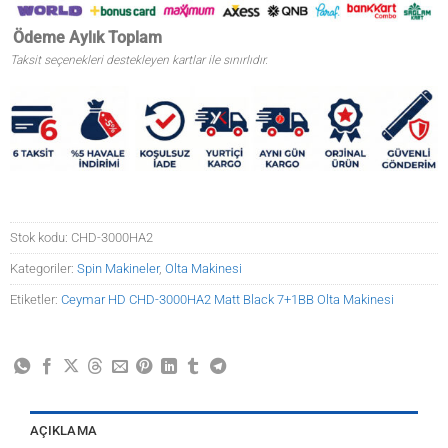
Ödeme
Aylık
Toplam
Taksit seçenekleri destekleyen kartlar ile sınırlıdır.
Stok kodu:
CHD-3000HA2
Kategoriler:
Spin Makineler
,
Olta Makinesi
Etiketler:
Ceymar HD CHD-3000HA2 Matt Black 7+1BB Olta Makinesi
AÇIKLAMA