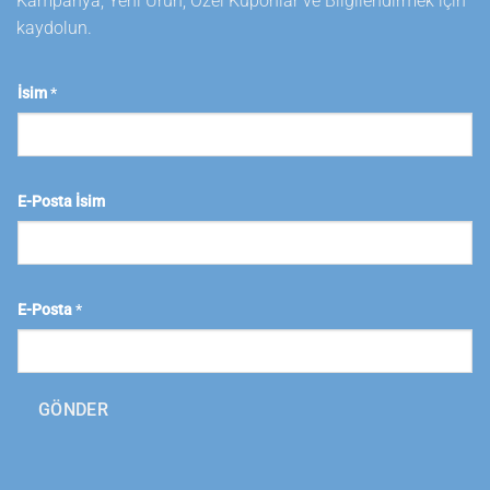
Kampanya, Yeni Ürün, Özel Kuponlar ve Bilgilendirmek için
kaydolun.
İsim
*
E-Posta İsim
E-Posta
*
GÖNDER