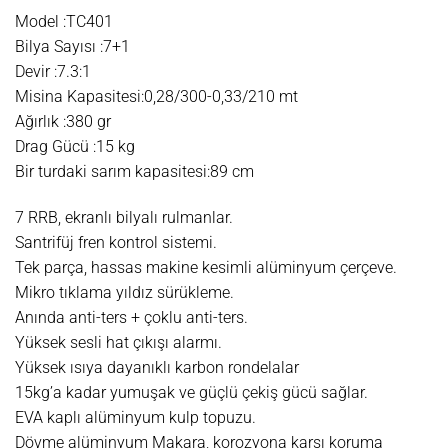
Model :TC401
Bilya Sayısı :7+1
Devir :7.3:1
Misina Kapasitesi:0,28/300-0,33/210 mt
Ağırlık :380 gr
Drag Gücü :15 kg
Bir turdaki sarım kapasitesi:89 cm
7 RRB, ekranlı bilyalı rulmanlar.
Santrifüj fren kontrol sistemi.
Tek parça, hassas makine kesimli alüminyum çerçeve.
Mikro tıklama yıldız sürükleme.
Anında anti-ters + çoklu anti-ters.
Yüksek sesli hat çıkışı alarmı.
Yüksek ısıya dayanıklı karbon rondelalar
15kg’a kadar yumuşak ve güçlü çekiş gücü sağlar.
EVA kaplı alüminyum kulp topuzu.
Dövme alüminyum Makara, korozyona karşı koruma