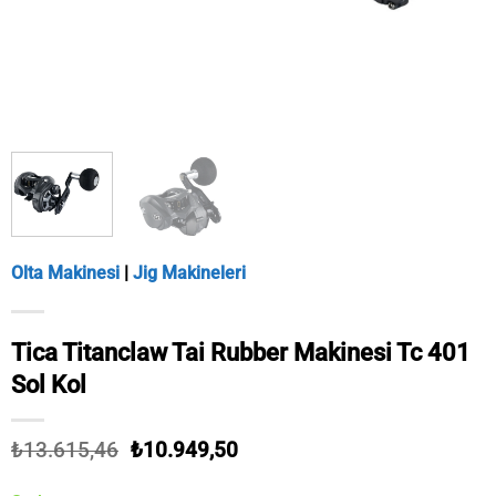
Olta Makinesi
|
Jig Makineleri
Tica Titanclaw Tai Rubber Makinesi Tc 401
Sol Kol
Orijinal
Şu
₺
13.615,46
₺
10.949,50
fiyat:
andaki
₺13.615,46.
fiyat: