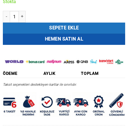
Stokta
₺10.949,50.
Tica Titanclaw Tai Rubber Makinesi Tc 401 Sol Kol adet
SEPETE EKLE
HEMEN SATIN AL
ÖDEME
AYLIK
TOPLAM
Taksit seçenekleri destekleyen kartlar ile sınırlıdır.