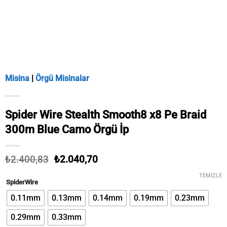
Misina
|
Örgü Misinalar
Spider Wire Stealth Smooth8 x8 Pe Braid
300m Blue Camo Örgü İp
Orijinal
Şu
₺
2.400,83
₺
2.040,70
fiyat:
andaki
₺2.400,83.
fiyat:
TEMIZLE
SpiderWire
₺2.040,70.
0.11mm
0.13mm
0.14mm
0.19mm
0.23mm
0.29mm
0.33mm