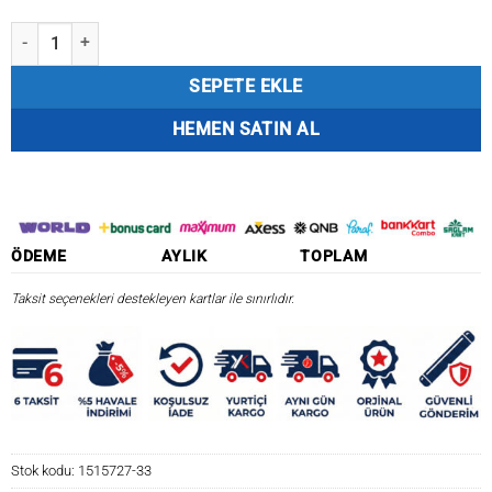
Spider Wire Stealth Smooth8 x8 Pe Braid 300m Blue Camo Örgü İp ad
SEPETE EKLE
HEMEN SATIN AL
ÖDEME
AYLIK
TOPLAM
Taksit seçenekleri destekleyen kartlar ile sınırlıdır.
Stok kodu:
1515727-33