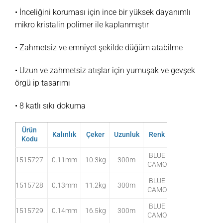
• İnceliğini koruması için ince bir yüksek dayanımlı
mikro kristalin polimer ile kaplanmıştır
• Zahmetsiz ve emniyet şekilde düğüm atabilme
• Uzun ve zahmetsiz atışlar için yumuşak ve gevşek
örgü ip tasarımı
• 8 katlı sıkı dokuma
Ürün
Kalınlık
Çeker
Uzunluk
Renk
Kodu
BLUE
1515727
0.11mm
10.3kg
300m
CAMO
BLUE
1515728
0.13mm
11.2kg
300m
CAMO
BLUE
1515729
0.14mm
16.5kg
300m
CAMO