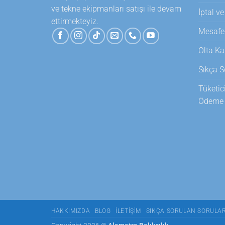
ve tekne ekipmanları satışı ile devam
İptal ve
ettirmekteyiz.
Mesafel
Olta Ka
Sıkça S
Tüketic
Ödeme T
HAKKIMIZDA
BLOG
İLETIŞIM
SIKÇA SORULAN SORULA