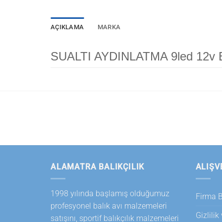
AÇIKLAMA
MARKA
SUALTI AYDINLATMA 9led 12v 
ALAMATRA BALIKÇILIK
ALIŞV
1998 yılında başlamış olduğumuz
Firma Bi
profesyonel balık avı malzemeleri
Gizlilik
satışını, sportif balıkçılık malzemeleri