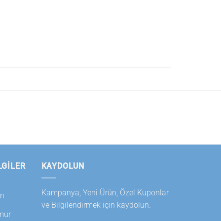
LGILER
KAYDOLUN
Kampanya, Yeni Ürün, Özel Kuponlar
rı
ve Bilgilendirmek için kaydolun.
amur