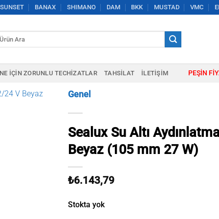
SUNSET
BANAX
SHIMANO
DAM
BKK
MUSTAD
VMC
E
a:
PEŞIN FI
NE IÇIN ZORUNLU TECHIZATLAR
TAHSILAT
İLETIŞIM
Genel
Sealux Su Altı Aydınlatm
Beyaz (105 mm 27 W)
₺
6.143,79
Stokta yok