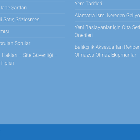
Yem Tarifleri
 İade Şartları
Alamatra İsmi Nereden Geliyo
i Satış Sözleşmesi
Yeni Başlayanlar İçin Olta Set
mışı
Önerileri
orulan Sorular
Balıkçılık Aksesuarları Rehberi
Olmazsa Olmaz Ekipmanlar
i Hakları – Site Güvenliği –
ipleri
R