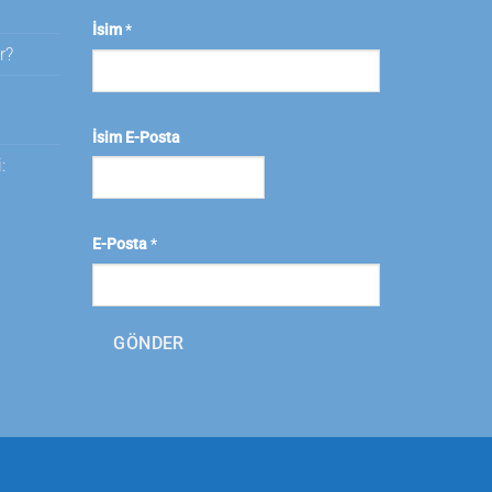
İsim
*
r?
i
İsim E-Posta
:
E-Posta
*
GÖNDER