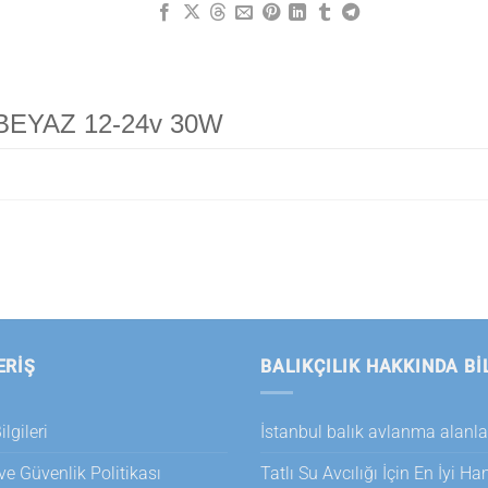
BEYAZ 12-24v 30W
ERİŞ
BALIKÇILIK HAKKINDA BI
lgileri
İstanbul balık avlanma alanla
 ve Güvenlik Politikası
Tatlı Su Avcılığı İçin En İyi H