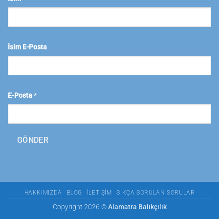
İsim E-Posta
E-Posta
*
GÖNDER
HAKKIMIZDA
BLOG
İLETIŞIM
SIKÇA SORULAN SORULAR
Copyright 2026 ©
Alamatra Balıkçılık