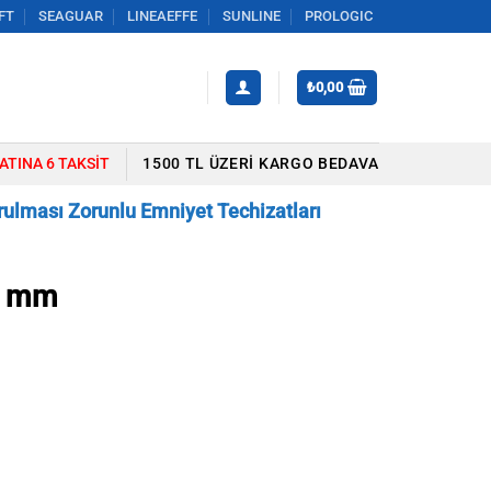
FT
SEAGUAR
LINEAEFFE
SUNLINE
PROLOGIC
₺
0,00
YATINA 6 TAKSIT
1500 TL ÜZERI KARGO BEDAVA
ulması Zorunlu Emniyet Techizatları
00 mm