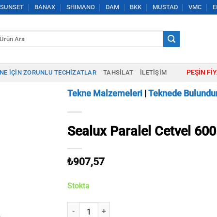
SUNSET
BANAX
SHIMANO
DAM
BKK
MUSTAD
VMC
E
a:
PEŞIN FI
NE IÇIN ZORUNLU TECHIZATLAR
TAHSILAT
İLETIŞIM
Tekne Malzemeleri
|
Teknede Bulundur
Sealux Paralel Cetvel 6
₺
907,57
Stokta
Sealux Paralel Cetvel 600 mm adet