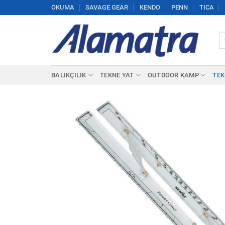
İçeriğe
OKUMA
SAVAGE GEAR
KENDO
PENN
TICA
atla
Ar
BALIKÇILIK
TEKNE YAT
OUTDOOR KAMP
TEK