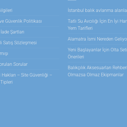
lgileri
İstanbul balık avlanma alanla
 ve Güvenlik Politikası
Tatlı Su Avcılığı İçin En İyi H
Yem Tarifleri
 İade Şartları
Alamatra İsmi Nereden Geliyo
i Satış Sözleşmesi
Yeni Başlayanlar İçin Olta Set
mışı
Önerileri
orulan Sorular
Balıkçılık Aksesuarları Rehberi
Olmazsa Olmaz Ekipmanlar
i Hakları – Site Güvenliği –
ipleri