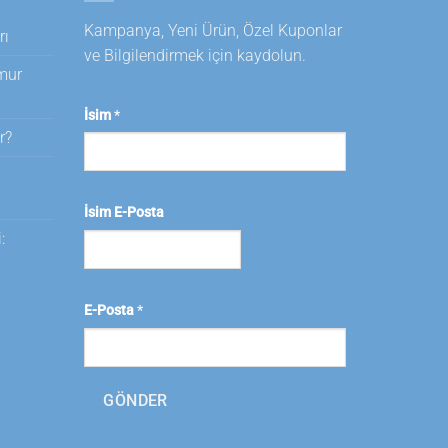
Kampanya, Yeni Ürün, Özel Kuponlar
rı
ve Bilgilendirmek için kaydolun.
amur
İsim
*
r?
i
İsim E-Posta
:
E-Posta
*
GÖNDER