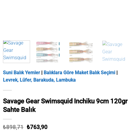
Suni Balık Yemler
|
Balıklara Göre Maket Balık Seçimi
|
Levrek, Lüfer, Barakuda, Lambuka
Savage Gear Swimsquid Inchiku 9cm 120gr
Sahte Balık
Orijinal
Şu
₺
898,71
₺
763,90