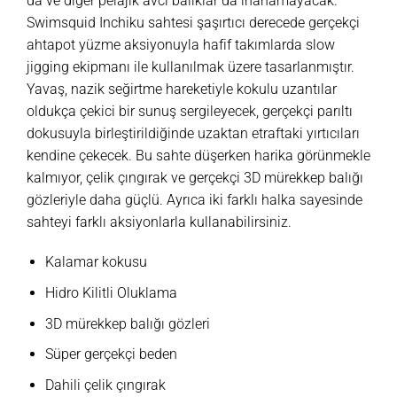
da ve diğer pelajik avcı balıklar da inanamayacak.
Swimsquid Inchiku sahtesi şaşırtıcı derecede gerçekçi
ahtapot yüzme aksiyonuyla hafif takımlarda slow
jigging ekipmanı ile kullanılmak üzere tasarlanmıştır.
Yavaş, nazik seğirtme hareketiyle kokulu uzantılar
oldukça çekici bir sunuş sergileyecek, gerçekçi parıltı
dokusuyla birleştirildiğinde uzaktan etraftaki yırtıcıları
kendine çekecek. Bu sahte düşerken harika görünmekle
kalmıyor, çelik çıngırak ve gerçekçi 3D mürekkep balığı
gözleriyle daha güçlü. Ayrıca iki farklı halka sayesinde
sahteyi farklı aksiyonlarla kullanabilirsiniz.
Kalamar kokusu
Hidro Kilitli Oluklama
3D mürekkep balığı gözleri
Süper gerçekçi beden
Dahili çelik çıngırak