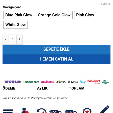
fiyat:
andaki
₺898,71.
fiyat:
TEMIZLE
Savage gear
₺763,90.
Blue Pink Glow
Orange Gold Glow
Pink Glow
White Glow
Savage Gear Swimsquid Inchiku 9cm 120gr Sahte Balık adet
SEPETE EKLE
HEMEN SATIN AL
ÖDEME
AYLIK
TOPLAM
Taksit seçenekleri destekleyen kartlar ile sınırlıdır.