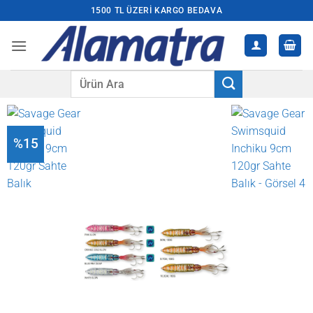
İçeriğe
1500 TL ÜZERI KARGO BEDAVA
atla
Ara:
%15