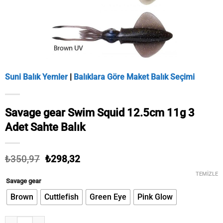
Suni Balık Yemler
|
Balıklara Göre Maket Balık Seçimi
Savage gear Swim Squid 12.5cm 11g 3
Adet Sahte Balık
Orijinal
Şu
₺
350,97
₺
298,32
fiyat:
andaki
TEMIZLE
₺350,97.
fiyat:
Savage gear
₺298,32.
Brown
Cuttlefish
Green Eye
Pink Glow
Savage gear Swim Squid 12.5cm 11g 3 Adet Sahte Balık adet