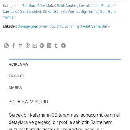
Kategoriler:
Balıklara Göre Maket Balık Seçimi
,
Levrek, Lüfer, Barakuda,
Lambuka
,
Sırt Sahteleri
,
Silikon Balık ve Yemler
,
Jig Yemler
,
Suni Balık
Yemler
Etiketler:
Savage gear Swim Squid 12.5cm 11g 3 Adet Sahte Balık
AÇIKLAMA
EK BILGI
MARKA
3D LB SWIM SQUID
Gerçek bir kalamarın 3D taranması sonucu mükemmel
detaylara ve gerçekçi bir profile sahiptir. Sahte hem
yüzüyor hem de gerçek bir mürekkep balığı gibi