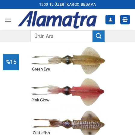
İçeriğe
1500 TL ÜZERI KARGO BEDAVA
atla
Ara:
%15