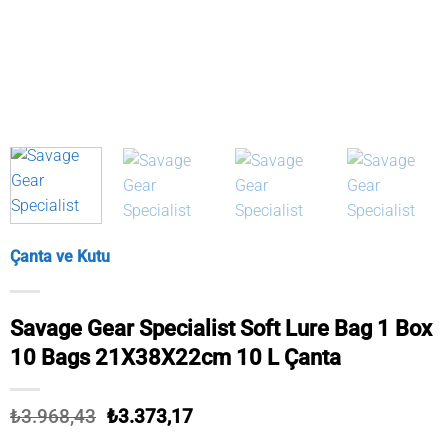
Çanta ve Kutu
Savage Gear Specialist Soft Lure Bag 1 Box
10 Bags 21X38X22cm 10 L Çanta
Orijinal
Şu
₺
3.968,43
₺
3.373,17
fiyat:
andaki