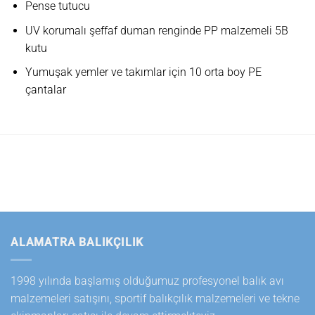
Pense tutucu
UV korumalı şeffaf duman renginde PP malzemeli 5B
kutu
Yumuşak yemler ve takımlar için 10 orta boy PE
çantalar
ALAMATRA BALIKÇILIK
1998 yılında başlamış olduğumuz profesyonel balık avı
malzemeleri satışını, sportif balıkçılık malzemeleri ve tekne