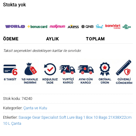
₺3.968,43.
fiyat:
Stokta yok
₺3.373,17.
ÖDEME
AYLIK
TOPLAM
Taksit seçenekleri destekleyen kartlar ile sınırlıdır.
Stok kodu:
74240
Kategoriler:
Çanta ve Kutu
Etiketler:
Savage Gear Specialist Soft Lure Bag 1 Box 10 Bags 21X38X22cm
10 L Çanta