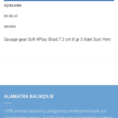
AÇIKLAMA
EK BILGI
MARKA
Savage gear Soft 4Play Shad 7.2 cm 8 gr 3 Adet Suni Yem
ALAMATRA BALIKÇILIK
1998 yılında başlamış olduğumuz profesyonel balık avı
malzemeleri satışını, sportif balıkçılık malzemeleri ve tekne